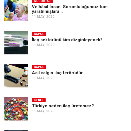
Amerika
RÖPORTAJ
Velhâsıl İnsan: Sorumluluğumuz tüm
yaratılmışlara…
Avustralya
11 MAY, 2020
Tarih
Düşünce
KAPAK
İlaç sektörünü kim dizginleyecek?
Dosyalar
11 MAY, 2020
KAPAK
Asıl salgın ilaç terörüdür
11 MAY, 2020
GENEL
Türkiye neden ilaç üretemez?
11 MAY, 2020