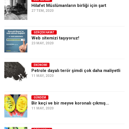
Hilafet Müslümanların birliği için şart
Ekonomi
27 TEM, 2020
Spor
Manzara
GERÇEK HAYAT
Sağlık
Web sitemizi taşıyoruz!
23 MAY, 2020
Gıda-Beslenme
Hayat
Türkiye
EKONOMI
Petrole dayalı terör şimdi çok daha maliyetli
Siyaset
11 MAY, 2020
Dünya
Avrupa
GÜNDEM
Asya
Bir keçi ve bir meyve koronalı çıkmış…
11 MAY, 2020
Afrika
İslam Dünyası