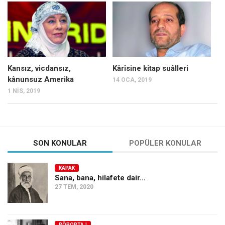
Mehmet Ali Tekin
Abir E. Nahas
Amina S. Jenenkovic
Bağdagül Öz
Kansız, vicdansız,
Kârîsine kitap suâlleri
kânunsuz Amerika
14 OCA, 2019
Esra Elönü
1 NIS, 2019
» Yazar arşivi
Bu Sayı
Tüm Sayılar
SON KONULAR
POPÜLER KONULAR
Kategoriler
KAPAK
Kültür Sanat
Sana, bana, hilafete dair…
27 TEM, 2020
Kitap
Karisi kitap sualleri
7 soruda bu hafta
RÖPORTAJ