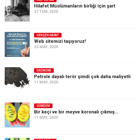
Hilafet Müslümanların birliği için şart
Ekonomi
27 TEM, 2020
Spor
Manzara
GERÇEK HAYAT
Sağlık
Web sitemizi taşıyoruz!
23 MAY, 2020
Gıda-Beslenme
Hayat
Türkiye
EKONOMI
Petrole dayalı terör şimdi çok daha maliyetli
Siyaset
11 MAY, 2020
Dünya
Avrupa
GÜNDEM
Asya
Bir keçi ve bir meyve koronalı çıkmış…
11 MAY, 2020
Afrika
İslam Dünyası