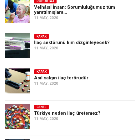
Amerika
RÖPORTAJ
Velhâsıl İnsan: Sorumluluğumuz tüm
yaratılmışlara…
Avustralya
11 MAY, 2020
Tarih
Düşünce
KAPAK
İlaç sektörünü kim dizginleyecek?
Dosyalar
11 MAY, 2020
KAPAK
Asıl salgın ilaç terörüdür
11 MAY, 2020
GENEL
Türkiye neden ilaç üretemez?
11 MAY, 2020