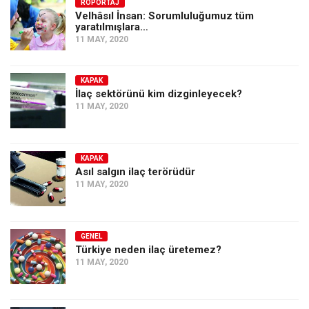
Amerika
RÖPORTAJ
Velhâsıl İnsan: Sorumluluğumuz tüm
yaratılmışlara…
Avustralya
11 MAY, 2020
Tarih
Düşünce
KAPAK
İlaç sektörünü kim dizginleyecek?
Dosyalar
11 MAY, 2020
KAPAK
Asıl salgın ilaç terörüdür
11 MAY, 2020
GENEL
Türkiye neden ilaç üretemez?
11 MAY, 2020