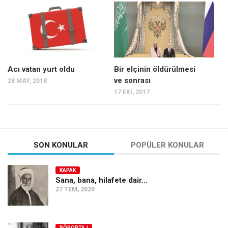
Mehmet Ali Tekin
Abir E. Nahas
Amina S. Jenenkovic
Bağdagül Öz
Acı vatan yurt oldu
Bir elçinin öldürülmesi
ve sonrası
28 MAY, 2018
Esra Elönü
17 EKI, 2017
» Yazar arşivi
Bu Sayı
Tüm Sayılar
SON KONULAR
POPÜLER KONULAR
Kategoriler
KAPAK
Kültür Sanat
Sana, bana, hilafete dair…
27 TEM, 2020
Kitap
Karisi kitap sualleri
7 soruda bu hafta
RÖPORTAJ