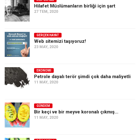
Hilafet Müslümanların birliği için şart
Ekonomi
27 TEM, 2020
Spor
Manzara
GERÇEK HAYAT
Sağlık
Web sitemizi taşıyoruz!
23 MAY, 2020
Gıda-Beslenme
Hayat
Türkiye
EKONOMI
Petrole dayalı terör şimdi çok daha maliyetli
Siyaset
11 MAY, 2020
Dünya
Avrupa
GÜNDEM
Asya
Bir keçi ve bir meyve koronalı çıkmış…
11 MAY, 2020
Afrika
İslam Dünyası