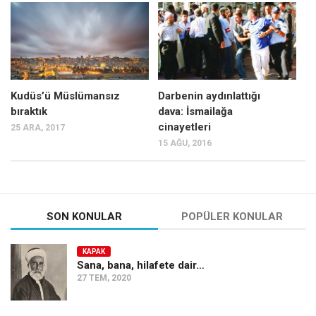
Mehmet Ali Tekin
Abir E. Nahas
Amina S. Jenenkovic
Bağdagül Öz
Kudüs’ü Müslümansız
Darbenin aydınlattığı
bıraktık
dava: İsmailağa
Esra Elönü
cinayetleri
25 ARA, 2017
» Yazar arşivi
15 AĞU, 2016
Bu Sayı
Tüm Sayılar
Kategoriler
SON KONULAR
POPÜLER KONULAR
Kültür Sanat
KAPAK
Kitap
Sana, bana, hilafete dair…
27 TEM, 2020
Karisi kitap sualleri
7 soruda bu hafta