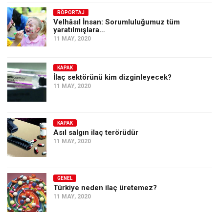
Amerika
RÖPORTAJ
Avustralya
Velhâsıl İnsan: Sorumluluğumuz tüm
yaratılmışlara…
Tarih
11 MAY, 2020
Düşünce
Dosyalar
KAPAK
İlaç sektörünü kim dizginleyecek?
11 MAY, 2020
KAPAK
Asıl salgın ilaç terörüdür
11 MAY, 2020
GENEL
Türkiye neden ilaç üretemez?
11 MAY, 2020