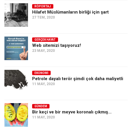
RÖPORTAJ
Ekonomi
Hilafet Müslümanların birliği için şart
Spor
27 TEM, 2020
Manzara
Sağlık
GERÇEK HAYAT
Web sitemizi taşıyoruz!
Gıda-Beslenme
23 MAY, 2020
Hayat
Türkiye
EKONOMI
Siyaset
Petrole dayalı terör şimdi çok daha maliyetli
11 MAY, 2020
Dünya
Avrupa
Asya
GÜNDEM
Bir keçi ve bir meyve koronalı çıkmış…
Afrika
11 MAY, 2020
İslam Dünyası