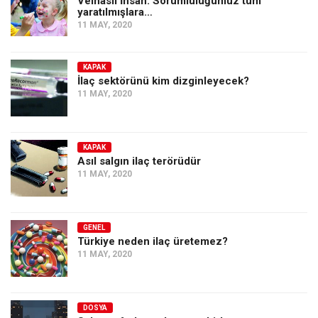
Velhâsıl İnsan: Sorumluluğumuz tüm
Amerika
yaratılmışlara…
11 MAY, 2020
Avustralya
Tarih
KAPAK
Düşünce
İlaç sektörünü kim dizginleyecek?
11 MAY, 2020
Dosyalar
KAPAK
Asıl salgın ilaç terörüdür
11 MAY, 2020
GENEL
Türkiye neden ilaç üretemez?
11 MAY, 2020
DOSYA