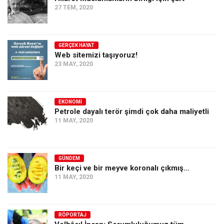
27 TEM, 2020
Ekonomi
Spor
Manzara
GERÇEK HAYAT
Web sitemizi taşıyoruz!
Sağlık
23 MAY, 2020
Gıda-Beslenme
Hayat
EKONOMI
Petrole dayalı terör şimdi çok daha maliyetli
Türkiye
11 MAY, 2020
Siyaset
Dünya
GÜNDEM
Avrupa
Bir keçi ve bir meyve koronalı çıkmış…
Asya
11 MAY, 2020
Afrika
İslam Dünyası
RÖPORTAJ