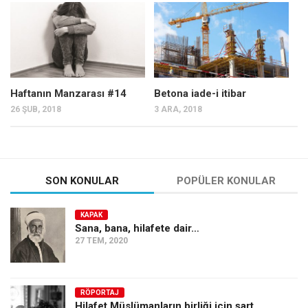
Mehmet Ali Tekin
Abir E. Nahas
Amina S. Jenenkovic
Bağdagül Öz
Haftanın Manzarası #14
Betona iade-i itibar
26 ŞUB, 2018
3 ARA, 2018
Esra Elönü
» Yazar arşivi
Bu Sayı
SON KONULAR
POPÜLER KONULAR
Tüm Sayılar
Kategoriler
KAPAK
Sana, bana, hilafete dair…
Kültür Sanat
27 TEM, 2020
Kitap
Karisi kitap sualleri
RÖPORTAJ
7 soruda bu hafta
Hilafet Müslümanların birliği için şart