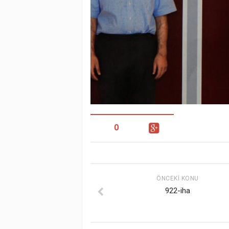
0
ÖNCEKI KONU
922-iha