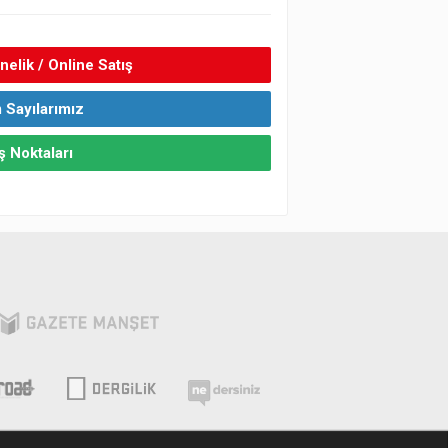
elik / Online Satış
 Sayılarımız
ş Noktaları