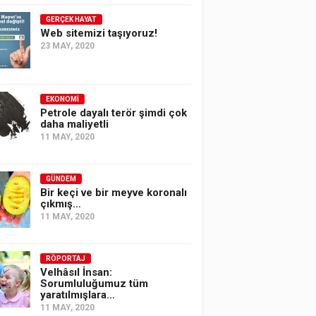
GERÇEK HAYAT
Web sitemizi taşıyoruz!
23 MAY, 2020
EKONOMI
Petrole dayalı terör şimdi çok
daha maliyetli
11 MAY, 2020
GÜNDEM
Bir keçi ve bir meyve koronalı
çıkmış…
11 MAY, 2020
RÖPORTAJ
Velhâsıl İnsan:
Sorumluluğumuz tüm
yaratılmışlara…
11 MAY, 2020