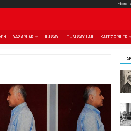
Abonelik
DEN
YAZARLAR
BU SAYI
TÜM SAYILAR
KATEGORILER
S