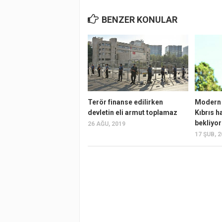
BENZER KONULAR
Terör finanse edilirken
Modern 
devletin eli armut toplamaz
Kıbrıs h
bekliyor
26 AĞU, 2019
17 ŞUB, 