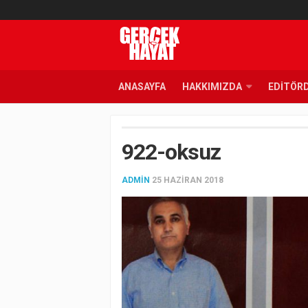
ANASAYFA
HAKKIMIZDA
EDITÖR
922-oksuz
ADMIN
25 HAZIRAN 2018