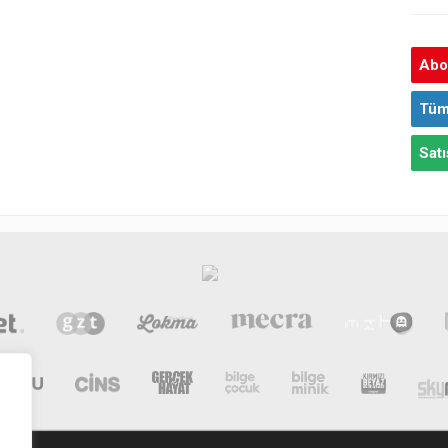
Abon
Tüm
Satı