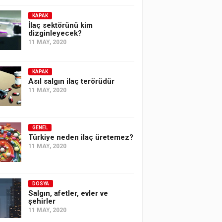
KAPAK
İlaç sektörünü kim
dizginleyecek?
11 MAY, 2020
KAPAK
Asıl salgın ilaç terörüdür
11 MAY, 2020
GENEL
Türkiye neden ilaç üretemez?
11 MAY, 2020
DOSYA
Salgın, afetler, evler ve
şehirler
11 MAY, 2020