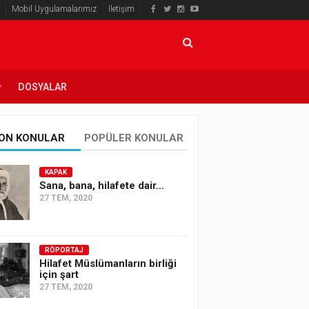
Mobil Uygulamalarımız
İletişim
DOSYALAR
ON KONULAR
POPÜLER KONULAR
KAPAK
Sana, bana, hilafete dair…
27 TEM, 2020
RÖPORTAJ
Hilafet Müslümanların birliği
için şart
27 TEM, 2020