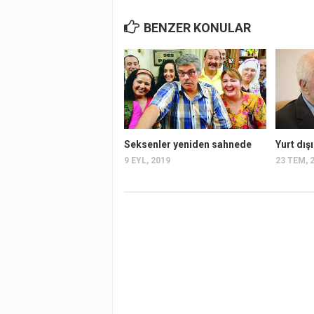
BENZER KONULAR
Seksenler yeniden sahnede
Yurt dış
9 EYL, 2019
23 TEM, 