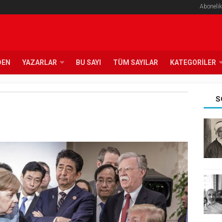
Abonelik
DEN
YAZARLAR
BU SAYI
TÜM SAYILAR
KATEGORILER
S