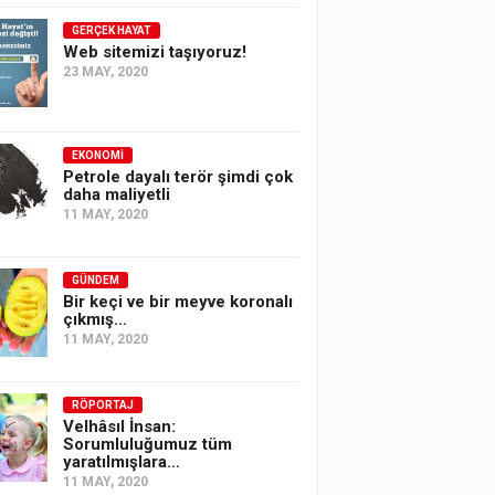
GERÇEK HAYAT
Web sitemizi taşıyoruz!
23 MAY, 2020
EKONOMI
Petrole dayalı terör şimdi çok
daha maliyetli
11 MAY, 2020
GÜNDEM
Bir keçi ve bir meyve koronalı
çıkmış…
11 MAY, 2020
RÖPORTAJ
Velhâsıl İnsan:
Sorumluluğumuz tüm
yaratılmışlara…
11 MAY, 2020