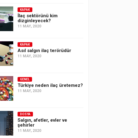
KAPAK
İlaç sektörünü kim
dizginleyecek?
11 MAY, 2020
KAPAK
Asıl salgın ilaç terörüdür
11 MAY, 2020
GENEL
Türkiye neden ilaç üretemez?
11 MAY, 2020
DOSYA
Salgın, afetler, evler ve
şehirler
11 MAY, 2020