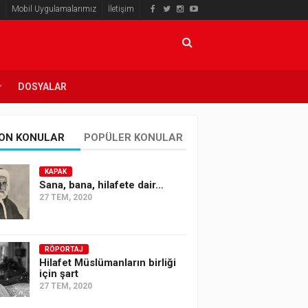
Mobil Uygulamalarımız
İletişim
DOSYALAR
ON KONULAR
POPÜLER KONULAR
KAPAK
Sana, bana, hilafete dair…
27 TEM, 2020
RÖPORTAJ
Hilafet Müslümanların birliği
için şart
27 TEM, 2020