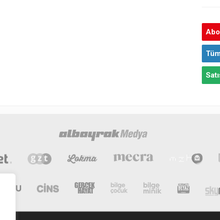
Abon
Tüm
Satı