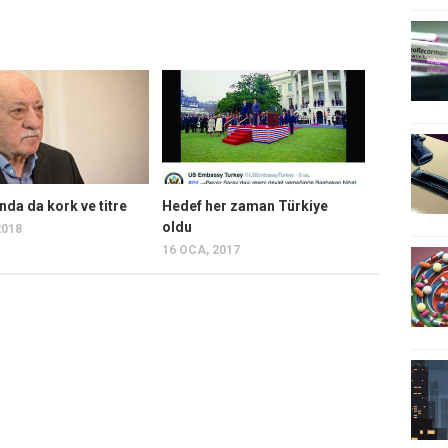
ında da kork ve titre
Hedef her zaman Türkiye
oldu
2018
16 OCA, 2017