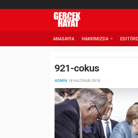
ANASAYFA
HAKKIMIZDA
EDITÖR
921-cokus
ADMIN
18 HAZIRAN 2018