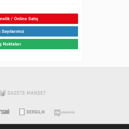
elik / Online Satış
 Sayılarımız
ş Noktaları