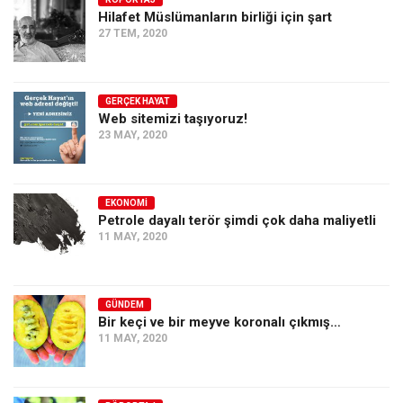
Hilafet Müslümanların birliği için şart
Ekonomi
27 TEM, 2020
Spor
Manzara
GERÇEK HAYAT
Sağlık
Web sitemizi taşıyoruz!
23 MAY, 2020
Gıda-Beslenme
Hayat
Türkiye
EKONOMI
Petrole dayalı terör şimdi çok daha maliyetli
Siyaset
11 MAY, 2020
Dünya
Avrupa
GÜNDEM
Asya
Bir keçi ve bir meyve koronalı çıkmış…
11 MAY, 2020
Afrika
İslam Dünyası