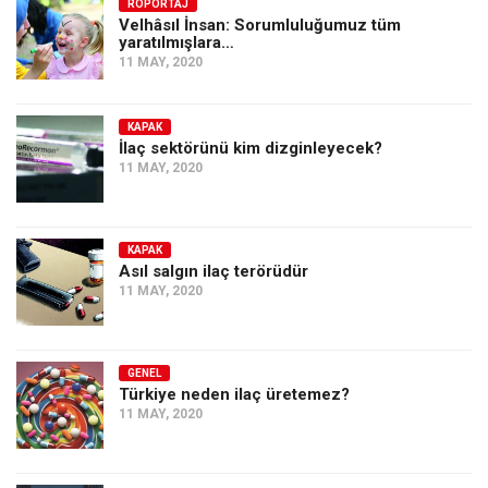
Amerika
RÖPORTAJ
Velhâsıl İnsan: Sorumluluğumuz tüm
yaratılmışlara…
Avustralya
11 MAY, 2020
Tarih
Düşünce
KAPAK
İlaç sektörünü kim dizginleyecek?
Dosyalar
11 MAY, 2020
KAPAK
Asıl salgın ilaç terörüdür
11 MAY, 2020
GENEL
Türkiye neden ilaç üretemez?
11 MAY, 2020