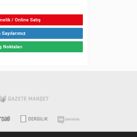
elik / Online Satış
 Sayılarımız
ş Noktaları