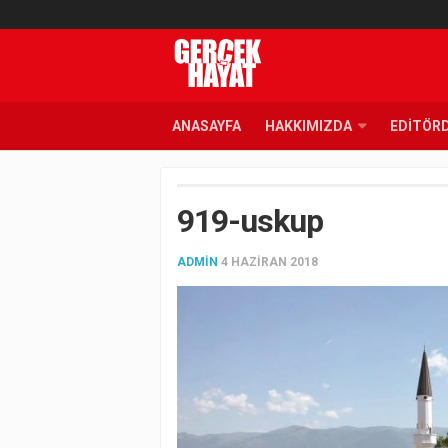
ANASAYFA
HAKKIMIZDA
EDITÖR
919-uskup
ADMIN
4 HAZIRAN 2018