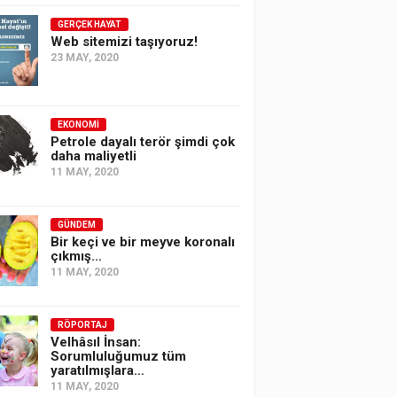
GERÇEK HAYAT
Web sitemizi taşıyoruz!
23 MAY, 2020
EKONOMI
Petrole dayalı terör şimdi çok
daha maliyetli
11 MAY, 2020
GÜNDEM
Bir keçi ve bir meyve koronalı
çıkmış…
11 MAY, 2020
RÖPORTAJ
Velhâsıl İnsan:
Sorumluluğumuz tüm
yaratılmışlara…
11 MAY, 2020