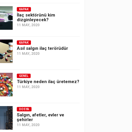
KAPAK
İlaç sektörünü kim
dizginleyecek?
11 MAY, 2020
KAPAK
Asıl salgın ilaç terörüdür
11 MAY, 2020
GENEL
Türkiye neden ilaç üretemez?
11 MAY, 2020
DOSYA
Salgın, afetler, evler ve
şehirler
11 MAY, 2020