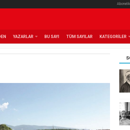
Abonelik
DEN
YAZARLAR
BU SAYI
TÜM SAYILAR
KATEGORILER
S