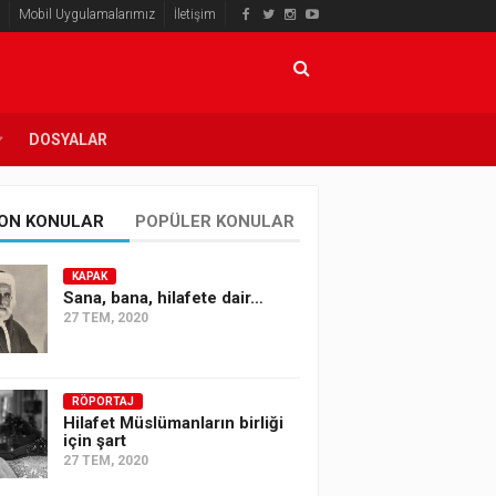
Mobil Uygulamalarımız
İletişim
DOSYALAR
ON KONULAR
POPÜLER KONULAR
KAPAK
Sana, bana, hilafete dair…
27 TEM, 2020
RÖPORTAJ
Hilafet Müslümanların birliği
için şart
27 TEM, 2020