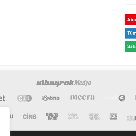
Abon
Tüm
Satı