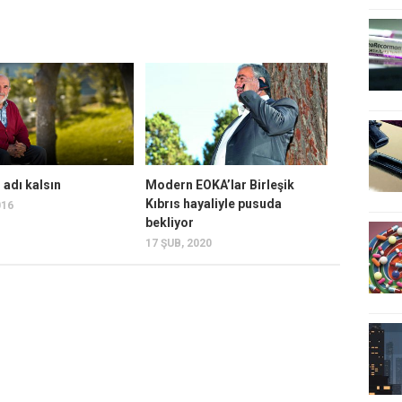
n adı kalsın
Modern EOKA’lar Birleşik
Kıbrıs hayaliyle pusuda
016
bekliyor
17 ŞUB, 2020