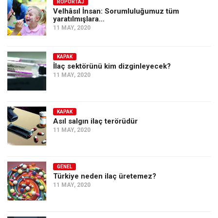
Amerika
RÖPORTAJ
Velhâsıl İnsan: Sorumluluğumuz tüm
yaratılmışlara…
Avustralya
11 MAY, 2020
Tarih
Düşünce
KAPAK
İlaç sektörünü kim dizginleyecek?
Dosyalar
11 MAY, 2020
KAPAK
Asıl salgın ilaç terörüdür
11 MAY, 2020
GENEL
Türkiye neden ilaç üretemez?
11 MAY, 2020