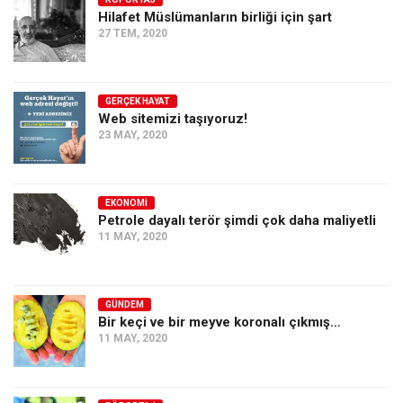
Hilafet Müslümanların birliği için şart
Ekonomi
27 TEM, 2020
Spor
Manzara
GERÇEK HAYAT
Sağlık
Web sitemizi taşıyoruz!
23 MAY, 2020
Gıda-Beslenme
Hayat
Türkiye
EKONOMI
Petrole dayalı terör şimdi çok daha maliyetli
Siyaset
11 MAY, 2020
Dünya
Avrupa
GÜNDEM
Asya
Bir keçi ve bir meyve koronalı çıkmış…
11 MAY, 2020
Afrika
İslam Dünyası