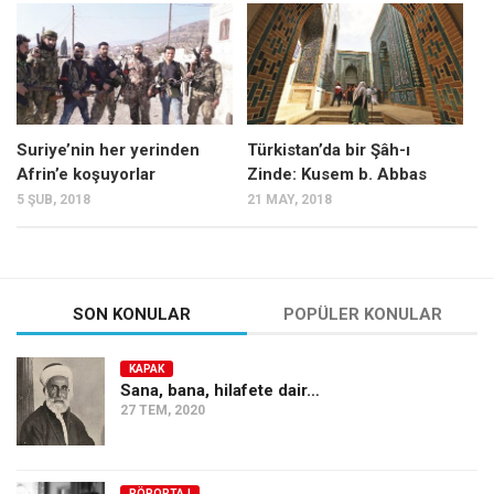
Mehmet Ali Tekin
Abir E. Nahas
Amina S. Jenenkovic
Bağdagül Öz
Suriye’nin her yerinden
Türkistan’da bir Şâh-ı
Afrin’e koşuyorlar
Zinde: Kusem b. Abbas
Esra Elönü
5 ŞUB, 2018
21 MAY, 2018
» Yazar arşivi
Bu Sayı
Tüm Sayılar
SON KONULAR
POPÜLER KONULAR
Kategoriler
KAPAK
Kültür Sanat
Sana, bana, hilafete dair…
27 TEM, 2020
Kitap
Karisi kitap sualleri
7 soruda bu hafta
RÖPORTAJ