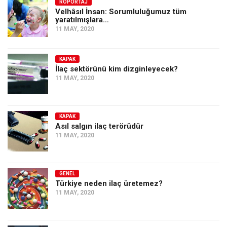
Amerika
RÖPORTAJ
Velhâsıl İnsan: Sorumluluğumuz tüm
yaratılmışlara…
Avustralya
11 MAY, 2020
Tarih
Düşünce
KAPAK
İlaç sektörünü kim dizginleyecek?
Dosyalar
11 MAY, 2020
KAPAK
Asıl salgın ilaç terörüdür
11 MAY, 2020
GENEL
Türkiye neden ilaç üretemez?
11 MAY, 2020