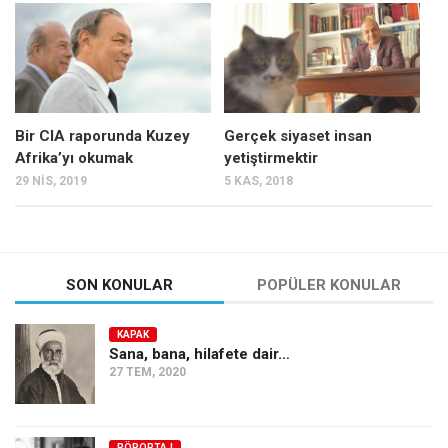
Mehmet Ali Tekin
Abir E. Nahas
Amina S. Jenenkovic
Bağdagül Öz
Bir CIA raporunda Kuzey
Gerçek siyaset insan
Afrika’yı okumak
yetiştirmektir
Esra Elönü
29 NIS, 2019
5 KAS, 2018
» Yazar arşivi
Bu Sayı
Tüm Sayılar
SON KONULAR
POPÜLER KONULAR
Kategoriler
KAPAK
Kültür Sanat
Sana, bana, hilafete dair…
27 TEM, 2020
Kitap
Karisi kitap sualleri
7 soruda bu hafta
RÖPORTAJ