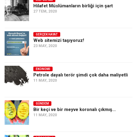
Hilafet Müslümanların birliği için şart
Ekonomi
27 TEM, 2020
Spor
Manzara
GERÇEK HAYAT
Sağlık
Web sitemizi taşıyoruz!
23 MAY, 2020
Gıda-Beslenme
Hayat
Türkiye
EKONOMI
Petrole dayalı terör şimdi çok daha maliyetli
Siyaset
11 MAY, 2020
Dünya
Avrupa
GÜNDEM
Asya
Bir keçi ve bir meyve koronalı çıkmış…
11 MAY, 2020
Afrika
İslam Dünyası