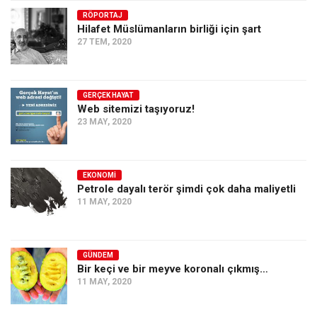
RÖPORTAJ
Ekonomi
Hilafet Müslümanların birliği için şart
Spor
27 TEM, 2020
Manzara
Sağlık
GERÇEK HAYAT
Web sitemizi taşıyoruz!
Gıda-Beslenme
23 MAY, 2020
Hayat
Türkiye
EKONOMI
Siyaset
Petrole dayalı terör şimdi çok daha maliyetli
11 MAY, 2020
Dünya
Avrupa
Asya
GÜNDEM
Bir keçi ve bir meyve koronalı çıkmış…
Afrika
11 MAY, 2020
İslam Dünyası