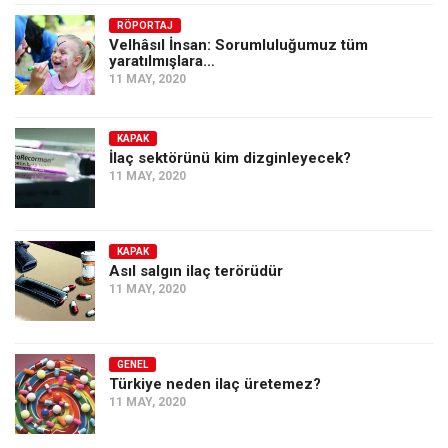
Amerika
RÖPORTAJ
Avustralya
Velhâsıl İnsan: Sorumluluğumuz tüm
yaratılmışlara…
Tarih
11 MAY, 2020
Düşünce
Dosyalar
KAPAK
İlaç sektörünü kim dizginleyecek?
11 MAY, 2020
KAPAK
Asıl salgın ilaç terörüdür
11 MAY, 2020
GENEL
Türkiye neden ilaç üretemez?
11 MAY, 2020