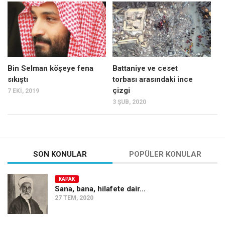
Mehmet Ali Tekin
Abir E. Nahas
Amina S. Jenenkovic
Bağdagül Öz
Bin Selman köşeye fena
Battaniye ve ceset
sıkıştı
torbası arasındaki ince
Esra Elönü
çizgi
7 EKI, 2019
» Yazar arşivi
3 ŞUB, 2020
Bu Sayı
Tüm Sayılar
Kategoriler
SON KONULAR
POPÜLER KONULAR
Kültür Sanat
KAPAK
Kitap
Sana, bana, hilafete dair…
27 TEM, 2020
Karisi kitap sualleri
7 soruda bu hafta