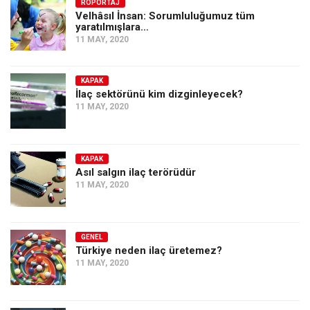
Amerika
RÖPORTAJ
Velhâsıl İnsan: Sorumluluğumuz tüm
yaratılmışlara…
Avustralya
11 MAY, 2020
Tarih
Düşünce
KAPAK
İlaç sektörünü kim dizginleyecek?
Dosyalar
11 MAY, 2020
KAPAK
Asıl salgın ilaç terörüdür
11 MAY, 2020
GENEL
Türkiye neden ilaç üretemez?
11 MAY, 2020