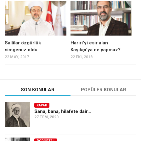
Mehmet Ali Tekin
Abir E. Nahas
Amina S. Jenenkovic
Bağdagül Öz
Salâlar özgürlük
Hariri’yi esir alan
simgemiz oldu
Kaşıkçı’ya ne yapmaz?
Esra Elönü
22 MAY, 2017
22 EKI, 2018
» Yazar arşivi
Bu Sayı
Tüm Sayılar
SON KONULAR
POPÜLER KONULAR
Kategoriler
KAPAK
Kültür Sanat
Sana, bana, hilafete dair…
27 TEM, 2020
Kitap
Karisi kitap sualleri
7 soruda bu hafta
RÖPORTAJ