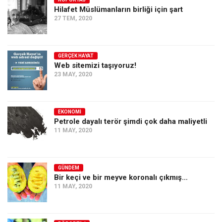
Hilafet Müslümanların birliği için şart
Ekonomi
27 TEM, 2020
Spor
Manzara
GERÇEK HAYAT
Sağlık
Web sitemizi taşıyoruz!
23 MAY, 2020
Gıda-Beslenme
Hayat
Türkiye
EKONOMI
Petrole dayalı terör şimdi çok daha maliyetli
Siyaset
11 MAY, 2020
Dünya
Avrupa
GÜNDEM
Asya
Bir keçi ve bir meyve koronalı çıkmış…
11 MAY, 2020
Afrika
İslam Dünyası