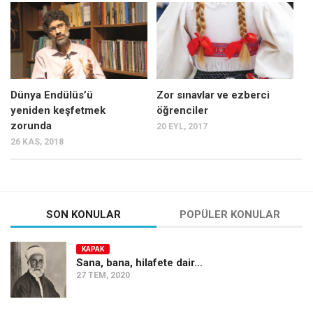
Mehmet Ali Tekin
Abir E. Nahas
Amina S. Jenenkovic
Bağdagül Öz
Dünya Endülüs’ü
Zor sınavlar ve ezberci
yeniden keşfetmek
öğrenciler
Esra Elönü
zorunda
20 EYL, 2017
» Yazar arşivi
26 KAS, 2018
Bu Sayı
Tüm Sayılar
Kategoriler
SON KONULAR
POPÜLER KONULAR
Kültür Sanat
KAPAK
Kitap
Sana, bana, hilafete dair…
27 TEM, 2020
Karisi kitap sualleri
7 soruda bu hafta