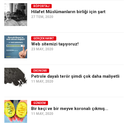
RÖPORTAJ
Ekonomi
Hilafet Müslümanların birliği için şart
Spor
27 TEM, 2020
Manzara
Sağlık
GERÇEK HAYAT
Web sitemizi taşıyoruz!
Gıda-Beslenme
23 MAY, 2020
Hayat
Türkiye
EKONOMI
Siyaset
Petrole dayalı terör şimdi çok daha maliyetli
11 MAY, 2020
Dünya
Avrupa
Asya
GÜNDEM
Bir keçi ve bir meyve koronalı çıkmış…
Afrika
11 MAY, 2020
İslam Dünyası