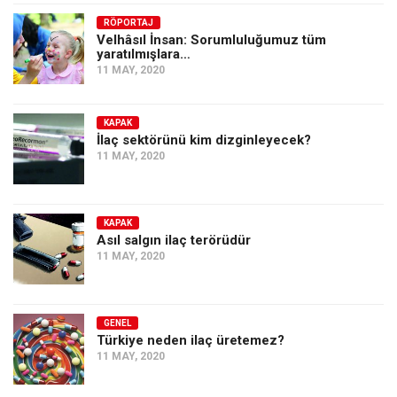
Amerika
RÖPORTAJ
Avustralya
Velhâsıl İnsan: Sorumluluğumuz tüm
yaratılmışlara…
Tarih
11 MAY, 2020
Düşünce
Dosyalar
KAPAK
İlaç sektörünü kim dizginleyecek?
11 MAY, 2020
KAPAK
Asıl salgın ilaç terörüdür
11 MAY, 2020
GENEL
Türkiye neden ilaç üretemez?
11 MAY, 2020