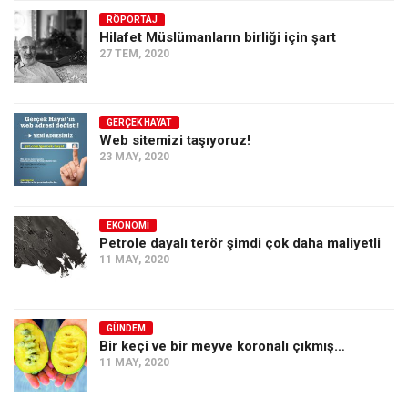
RÖPORTAJ
Ekonomi
Hilafet Müslümanların birliği için şart
Spor
27 TEM, 2020
Manzara
Sağlık
GERÇEK HAYAT
Web sitemizi taşıyoruz!
Gıda-Beslenme
23 MAY, 2020
Hayat
Türkiye
EKONOMI
Siyaset
Petrole dayalı terör şimdi çok daha maliyetli
11 MAY, 2020
Dünya
Avrupa
Asya
GÜNDEM
Bir keçi ve bir meyve koronalı çıkmış…
Afrika
11 MAY, 2020
İslam Dünyası