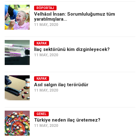
Amerika
RÖPORTAJ
Avustralya
Velhâsıl İnsan: Sorumluluğumuz tüm
yaratılmışlara…
Tarih
11 MAY, 2020
Düşünce
Dosyalar
KAPAK
İlaç sektörünü kim dizginleyecek?
11 MAY, 2020
KAPAK
Asıl salgın ilaç terörüdür
11 MAY, 2020
GENEL
Türkiye neden ilaç üretemez?
11 MAY, 2020