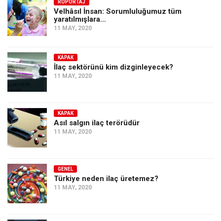
Amerika
RÖPORTAJ
Velhâsıl İnsan: Sorumluluğumuz tüm
yaratılmışlara…
Avustralya
11 MAY, 2020
Tarih
Düşünce
KAPAK
İlaç sektörünü kim dizginleyecek?
Dosyalar
11 MAY, 2020
KAPAK
Asıl salgın ilaç terörüdür
11 MAY, 2020
GENEL
Türkiye neden ilaç üretemez?
11 MAY, 2020