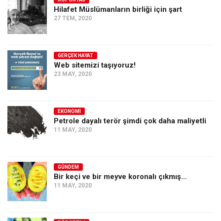
Hilafet Müslümanların birliği için şart
Ekonomi
27 TEM, 2020
Spor
Manzara
GERÇEK HAYAT
Sağlık
Web sitemizi taşıyoruz!
23 MAY, 2020
Gıda-Beslenme
Hayat
Türkiye
EKONOMI
Petrole dayalı terör şimdi çok daha maliyetli
Siyaset
11 MAY, 2020
Dünya
Avrupa
GÜNDEM
Asya
Bir keçi ve bir meyve koronalı çıkmış…
11 MAY, 2020
Afrika
İslam Dünyası