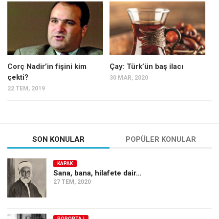
Mehmet Ali Tekin
Abir E. Nahas
Amina S. Jenenkovic
Bağdagül Öz
Corç Nadir’in fişini kim
Çay: Türk’ün baş ilacı
çekti?
30 MAR, 2020
Esra Elönü
22 TEM, 2019
» Yazar arşivi
Bu Sayı
Tüm Sayılar
SON KONULAR
POPÜLER KONULAR
Kategoriler
KAPAK
Kültür Sanat
Sana, bana, hilafete dair…
27 TEM, 2020
Kitap
Karisi kitap sualleri
7 soruda bu hafta
RÖPORTAJ