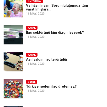
Amerika
RÖPORTAJ
Velhâsıl İnsan: Sorumluluğumuz tüm
yaratılmışlara…
Avustralya
11 MAY, 2020
Tarih
Düşünce
KAPAK
İlaç sektörünü kim dizginleyecek?
Dosyalar
11 MAY, 2020
KAPAK
Asıl salgın ilaç terörüdür
11 MAY, 2020
GENEL
Türkiye neden ilaç üretemez?
11 MAY, 2020