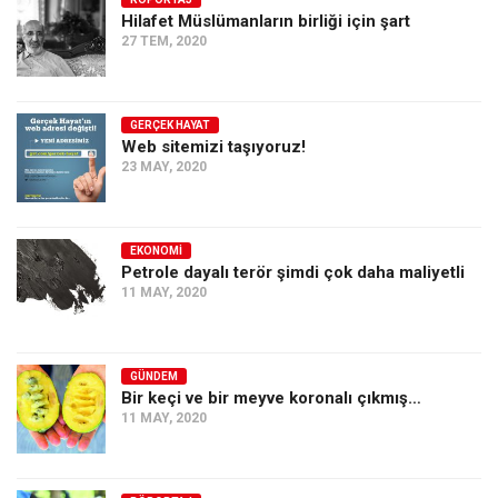
Hilafet Müslümanların birliği için şart
Ekonomi
27 TEM, 2020
Spor
Manzara
GERÇEK HAYAT
Sağlık
Web sitemizi taşıyoruz!
23 MAY, 2020
Gıda-Beslenme
Hayat
Türkiye
EKONOMI
Petrole dayalı terör şimdi çok daha maliyetli
Siyaset
11 MAY, 2020
Dünya
Avrupa
GÜNDEM
Asya
Bir keçi ve bir meyve koronalı çıkmış…
11 MAY, 2020
Afrika
İslam Dünyası