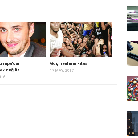
Avrupa’dan
Göçmenlerin kıtası
ek değiliz
17 MAY, 2017
016