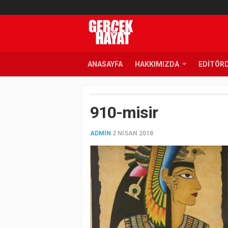
ANASAYFA
HAKKIMIZDA
EDITÖR
910-misir
ADMIN
2 NISAN 2018