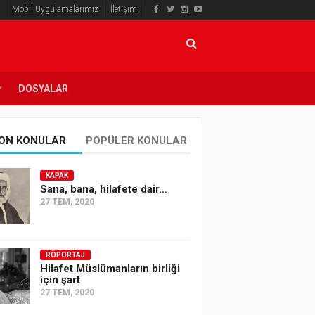
Mobil Uygulamalarımız
İletişim
DOSYALAR
ON KONULAR
POPÜLER KONULAR
KAPAK
Sana, bana, hilafete dair…
27 TEM, 2020
RÖPORTAJ
Hilafet Müslümanların birliği
için şart
27 TEM, 2020