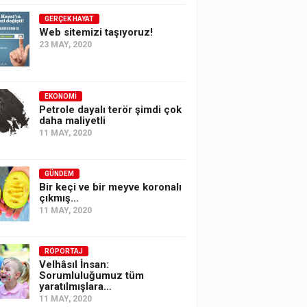
GERÇEK HAYAT
Web sitemizi taşıyoruz!
23 MAY, 2020
EKONOMI
Petrole dayalı terör şimdi çok
daha maliyetli
11 MAY, 2020
GÜNDEM
Bir keçi ve bir meyve koronalı
çıkmış…
11 MAY, 2020
RÖPORTAJ
Velhâsıl İnsan:
Sorumluluğumuz tüm
yaratılmışlara…
11 MAY, 2020