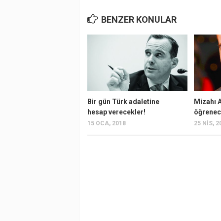
BENZER KONULAR
Bir gün Türk adaletine
Mizahı 
hesap verecekler!
öğrenec
15 OCA, 2018
25 NIS, 2