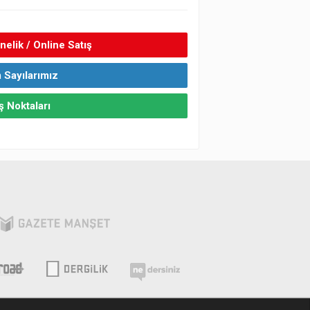
elik / Online Satış
 Sayılarımız
ş Noktaları