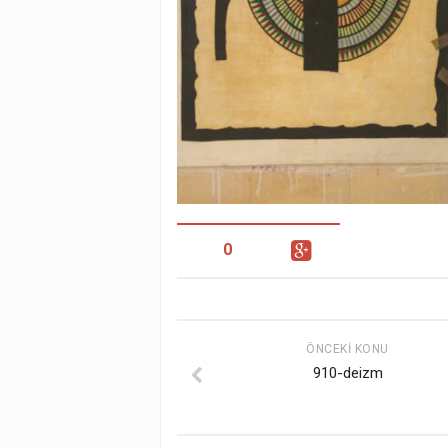
0
ÖNCEKI KONU
910-deizm