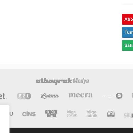
Abon
Tüm
Satı