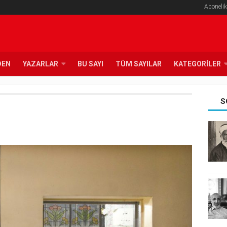
Abonelik
DEN
YAZARLAR
BU SAYI
TÜM SAYILAR
KATEGORILER
S