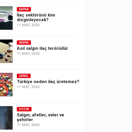
KAPAK
İlaç sektörünü kim
dizginleyecek?
11 MAY, 2020
KAPAK
Asıl salgın ilaç terörüdür
11 MAY, 2020
GENEL
Türkiye neden ilaç üretemez?
11 MAY, 2020
DOSYA
Salgın, afetler, evler ve
şehirler
11 MAY, 2020