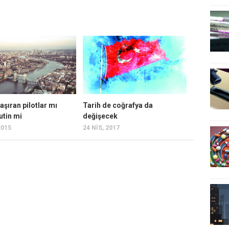
aşıran pilotlar mı
Tarih de coğrafya da
utin mi
değişecek
2015
24 NIS, 2017