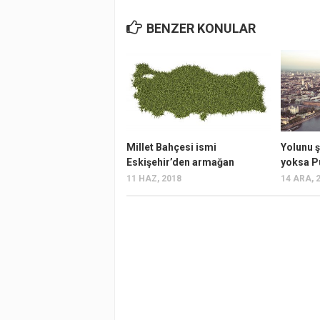
BENZER KONULAR
Millet Bahçesi ismi
Yolunu ş
Eskişehir’den armağan
yoksa P
11 HAZ, 2018
14 ARA, 