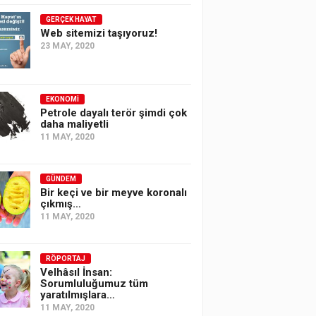
GERÇEK HAYAT
Web sitemizi taşıyoruz!
23 MAY, 2020
EKONOMI
Petrole dayalı terör şimdi çok
daha maliyetli
11 MAY, 2020
GÜNDEM
Bir keçi ve bir meyve koronalı
çıkmış…
11 MAY, 2020
RÖPORTAJ
Velhâsıl İnsan:
Sorumluluğumuz tüm
yaratılmışlara…
11 MAY, 2020