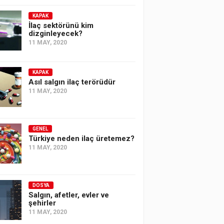
KAPAK
İlaç sektörünü kim
dizginleyecek?
11 MAY, 2020
KAPAK
Asıl salgın ilaç terörüdür
11 MAY, 2020
GENEL
Türkiye neden ilaç üretemez?
11 MAY, 2020
DOSYA
Salgın, afetler, evler ve
şehirler
11 MAY, 2020