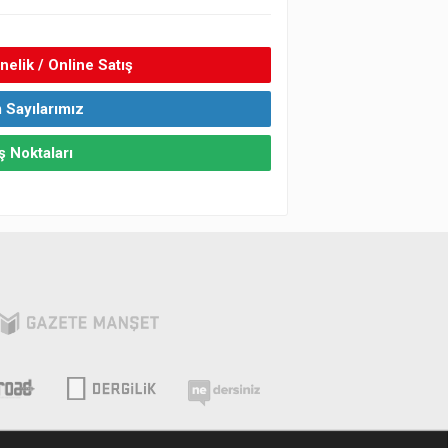
elik / Online Satış
 Sayılarımız
ş Noktaları