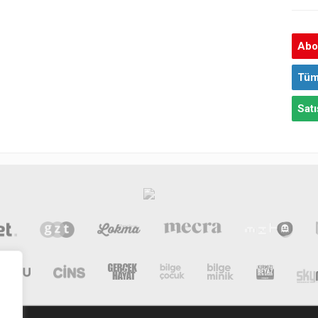
Abon
Tüm
Satı