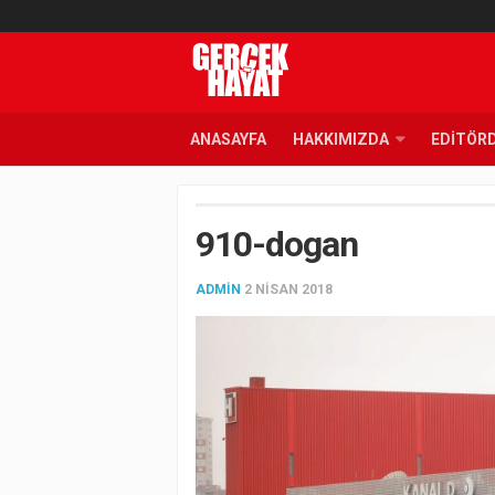
ANASAYFA
HAKKIMIZDA
EDITÖR
910-dogan
ADMIN
2 NISAN 2018