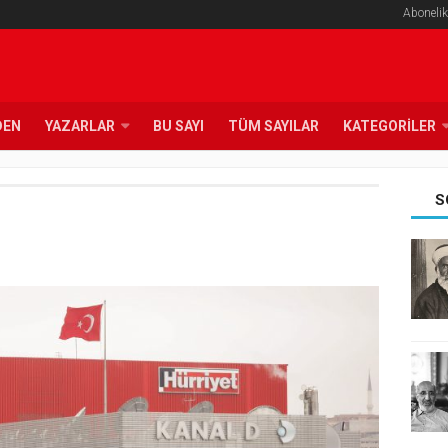
Abonelik
DEN
YAZARLAR
BU SAYI
TÜM SAYILAR
KATEGORILER
S