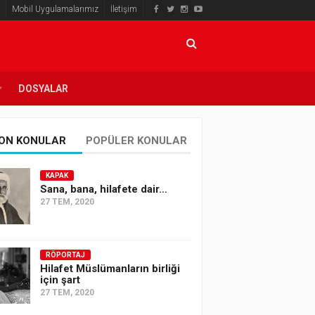
Mobil Uygulamalarımız
İletişim
DOSYALAR
ON KONULAR
POPÜLER KONULAR
KAPAK
Sana, bana, hilafete dair…
27 TEM, 2020
RÖPORTAJ
Hilafet Müslümanların birliği
için şart
27 TEM, 2020