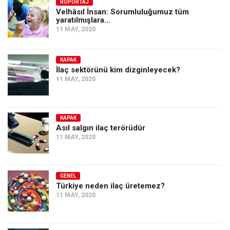
Amerika
RÖPORTAJ
Velhâsıl İnsan: Sorumluluğumuz tüm
yaratılmışlara…
Avustralya
11 MAY, 2020
Tarih
Düşünce
KAPAK
İlaç sektörünü kim dizginleyecek?
Dosyalar
11 MAY, 2020
KAPAK
Asıl salgın ilaç terörüdür
11 MAY, 2020
GENEL
Türkiye neden ilaç üretemez?
11 MAY, 2020