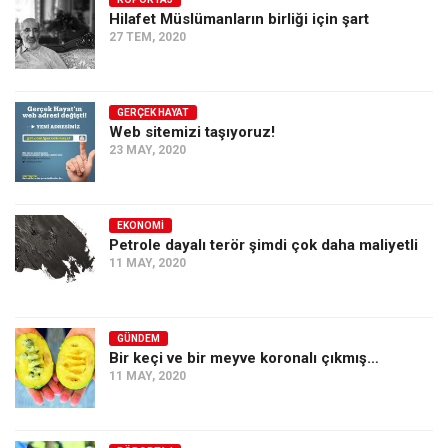
Hilafet Müslümanların birliği için şart
Ekonomi
27 TEM, 2020
Spor
Manzara
GERÇEK HAYAT
Sağlık
Web sitemizi taşıyoruz!
23 MAY, 2020
Gıda-Beslenme
Hayat
Türkiye
EKONOMI
Petrole dayalı terör şimdi çok daha maliyetli
Siyaset
11 MAY, 2020
Dünya
Avrupa
GÜNDEM
Asya
Bir keçi ve bir meyve koronalı çıkmış…
11 MAY, 2020
Afrika
İslam Dünyası