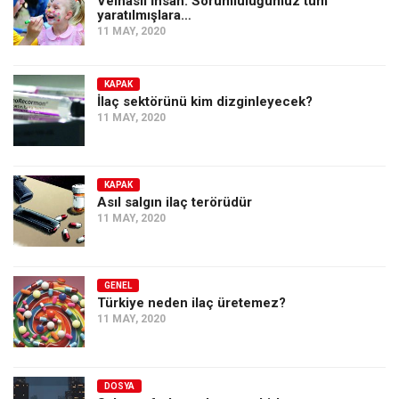
Velhâsıl İnsan: Sorumluluğumuz tüm
Amerika
yaratılmışlara…
11 MAY, 2020
Avustralya
Tarih
KAPAK
Düşünce
İlaç sektörünü kim dizginleyecek?
11 MAY, 2020
Dosyalar
KAPAK
Asıl salgın ilaç terörüdür
11 MAY, 2020
GENEL
Türkiye neden ilaç üretemez?
11 MAY, 2020
DOSYA