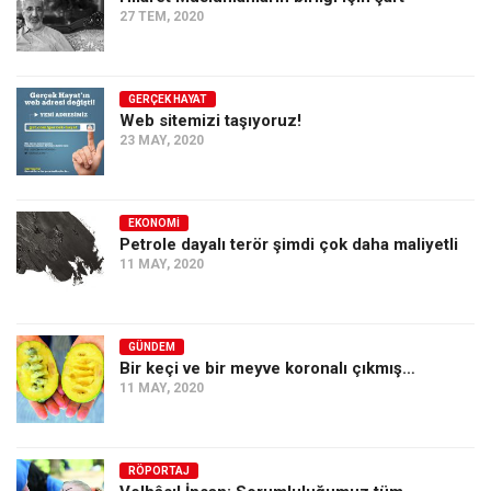
27 TEM, 2020
Ekonomi
Spor
Manzara
GERÇEK HAYAT
Web sitemizi taşıyoruz!
Sağlık
23 MAY, 2020
Gıda-Beslenme
Hayat
EKONOMI
Petrole dayalı terör şimdi çok daha maliyetli
Türkiye
11 MAY, 2020
Siyaset
Dünya
GÜNDEM
Avrupa
Bir keçi ve bir meyve koronalı çıkmış…
Asya
11 MAY, 2020
Afrika
İslam Dünyası
RÖPORTAJ