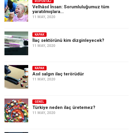
Amerika
RÖPORTAJ
Velhâsıl İnsan: Sorumluluğumuz tüm
yaratılmışlara…
Avustralya
11 MAY, 2020
Tarih
Düşünce
KAPAK
İlaç sektörünü kim dizginleyecek?
Dosyalar
11 MAY, 2020
KAPAK
Asıl salgın ilaç terörüdür
11 MAY, 2020
GENEL
Türkiye neden ilaç üretemez?
11 MAY, 2020