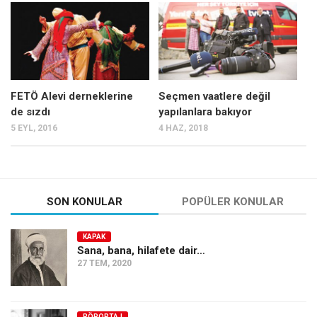
Mehmet Ali Tekin
Abir E. Nahas
Amina S. Jenenkovic
Bağdagül Öz
FETÖ Alevi derneklerine
Seçmen vaatlere değil
de sızdı
yapılanlara bakıyor
Esra Elönü
5 EYL, 2016
4 HAZ, 2018
» Yazar arşivi
Bu Sayı
Tüm Sayılar
SON KONULAR
POPÜLER KONULAR
Kategoriler
KAPAK
Kültür Sanat
Sana, bana, hilafete dair…
27 TEM, 2020
Kitap
Karisi kitap sualleri
7 soruda bu hafta
RÖPORTAJ