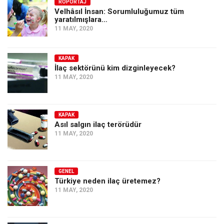
Amerika
RÖPORTAJ
Velhâsıl İnsan: Sorumluluğumuz tüm
yaratılmışlara…
Avustralya
11 MAY, 2020
Tarih
Düşünce
KAPAK
İlaç sektörünü kim dizginleyecek?
Dosyalar
11 MAY, 2020
KAPAK
Asıl salgın ilaç terörüdür
11 MAY, 2020
GENEL
Türkiye neden ilaç üretemez?
11 MAY, 2020