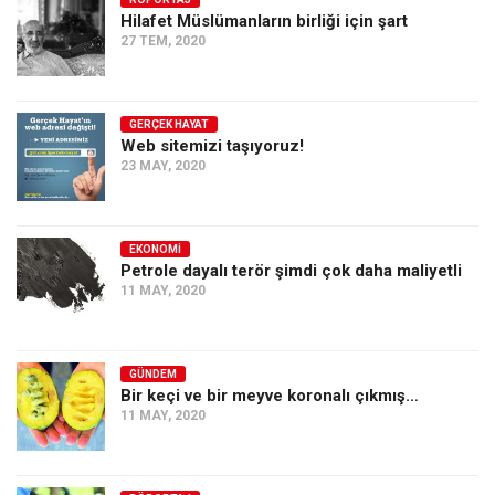
Hilafet Müslümanların birliği için şart
Ekonomi
27 TEM, 2020
Spor
Manzara
GERÇEK HAYAT
Sağlık
Web sitemizi taşıyoruz!
23 MAY, 2020
Gıda-Beslenme
Hayat
Türkiye
EKONOMI
Petrole dayalı terör şimdi çok daha maliyetli
Siyaset
11 MAY, 2020
Dünya
Avrupa
GÜNDEM
Asya
Bir keçi ve bir meyve koronalı çıkmış…
11 MAY, 2020
Afrika
İslam Dünyası