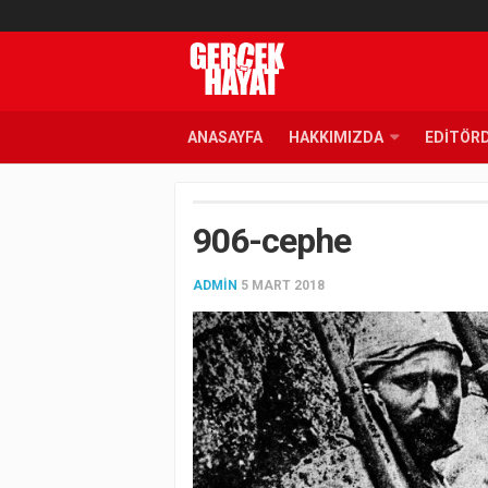
ANASAYFA
HAKKIMIZDA
EDITÖR
906-cephe
ADMIN
5 MART 2018