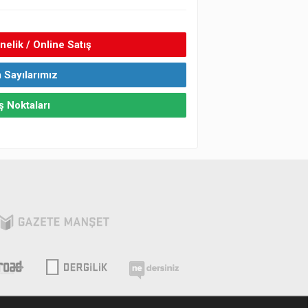
elik / Online Satış
 Sayılarımız
ş Noktaları