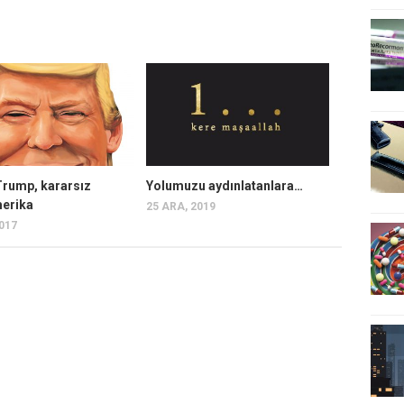
Trump, kararsız
Yolumuzu aydınlatanlara…
merika
25 ARA, 2019
2017