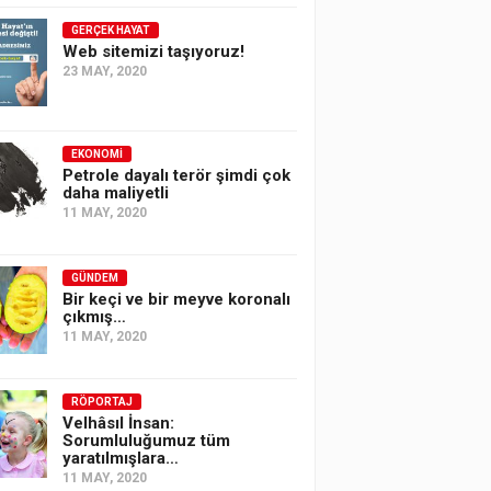
GERÇEK HAYAT
Web sitemizi taşıyoruz!
23 MAY, 2020
EKONOMI
Petrole dayalı terör şimdi çok
daha maliyetli
11 MAY, 2020
GÜNDEM
Bir keçi ve bir meyve koronalı
çıkmış…
11 MAY, 2020
RÖPORTAJ
Velhâsıl İnsan:
Sorumluluğumuz tüm
yaratılmışlara…
11 MAY, 2020