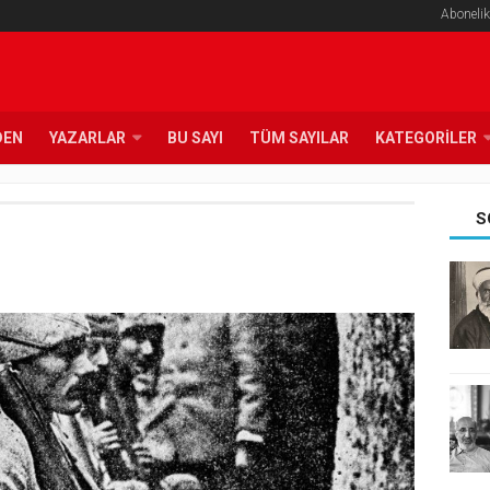
Abonelik
DEN
YAZARLAR
BU SAYI
TÜM SAYILAR
KATEGORILER
S