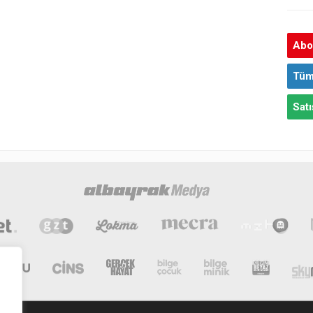
Abon
Tüm
Satı