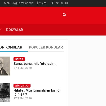
Mobil Uygulamalarımız
İletişim
DOSYALAR
ON KONULAR
POPÜLER KONULAR
KAPAK
Sana, bana, hilafete dair…
27 TEM, 2020
RÖPORTAJ
Hilafet Müslümanların birliği
için şart
27 TEM, 2020