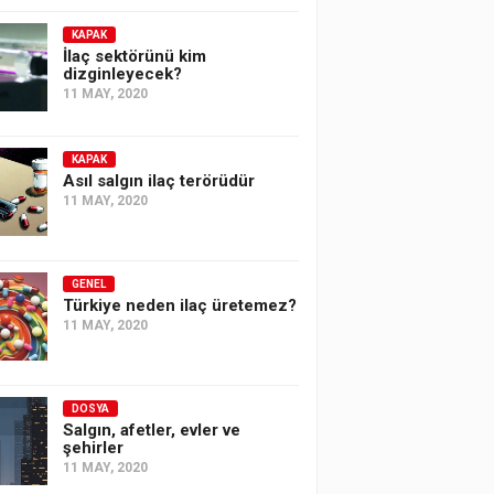
KAPAK
İlaç sektörünü kim
dizginleyecek?
11 MAY, 2020
KAPAK
Asıl salgın ilaç terörüdür
11 MAY, 2020
GENEL
Türkiye neden ilaç üretemez?
11 MAY, 2020
DOSYA
Salgın, afetler, evler ve
şehirler
11 MAY, 2020