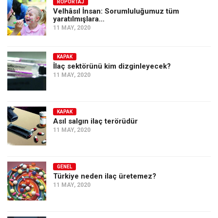
Amerika
RÖPORTAJ
Velhâsıl İnsan: Sorumluluğumuz tüm
yaratılmışlara…
Avustralya
11 MAY, 2020
Tarih
Düşünce
KAPAK
İlaç sektörünü kim dizginleyecek?
Dosyalar
11 MAY, 2020
KAPAK
Asıl salgın ilaç terörüdür
11 MAY, 2020
GENEL
Türkiye neden ilaç üretemez?
11 MAY, 2020