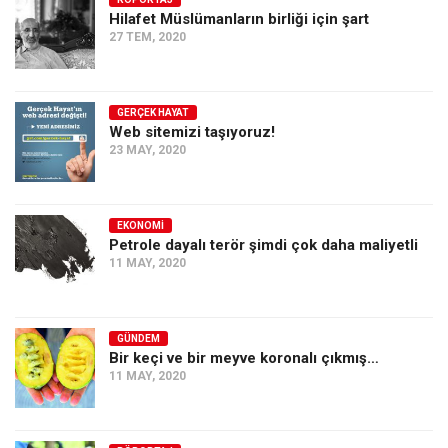
Hilafet Müslümanların birliği için şart
Ekonomi
27 TEM, 2020
Spor
Manzara
GERÇEK HAYAT
Sağlık
Web sitemizi taşıyoruz!
23 MAY, 2020
Gıda-Beslenme
Hayat
Türkiye
EKONOMI
Petrole dayalı terör şimdi çok daha maliyetli
Siyaset
11 MAY, 2020
Dünya
Avrupa
GÜNDEM
Asya
Bir keçi ve bir meyve koronalı çıkmış…
11 MAY, 2020
Afrika
İslam Dünyası