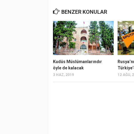
BENZER KONULAR
Kudüs Müslümanlarındır
Rusya’n
öyle de kalacak
Türkiye’
3 HAZ, 2019
12 AĞU, 