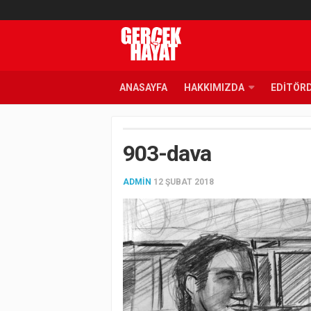
ANASAYFA
HAKKIMIZDA
EDITÖR
903-dava
ADMIN
12 ŞUBAT 2018