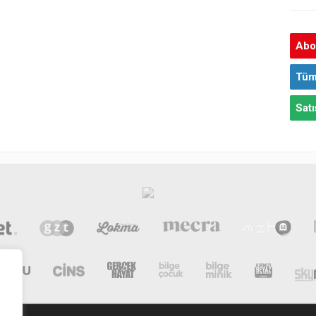
Abon
Tüm
Satı