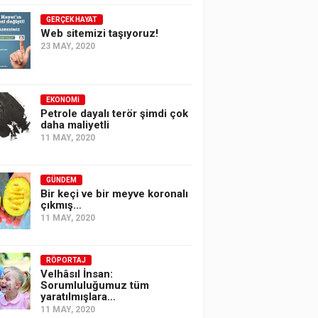
GERÇEK HAYAT
Web sitemizi taşıyoruz!
23 MAY, 2020
EKONOMI
Petrole dayalı terör şimdi çok
daha maliyetli
11 MAY, 2020
GÜNDEM
Bir keçi ve bir meyve koronalı
çıkmış…
11 MAY, 2020
RÖPORTAJ
Velhâsıl İnsan:
Sorumluluğumuz tüm
yaratılmışlara…
11 MAY, 2020