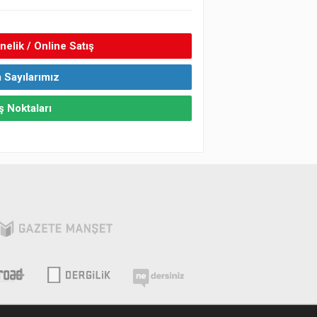
elik / Online Satış
 Sayılarımız
ş Noktaları