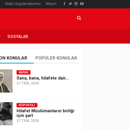
Mobil Uygulamalarımız
İletişim
DOSYALAR
ON KONULAR
POPÜLER KONULAR
KAPAK
Sana, bana, hilafete dair…
27 TEM, 2020
RÖPORTAJ
Hilafet Müslümanların birliği
için şart
27 TEM, 2020