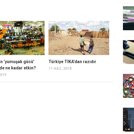
ın ‘yumuşak gücü’
Türkiye TİKA’dan razıdır
de ne kadar etkin?
11 HAZ, 2018
2019