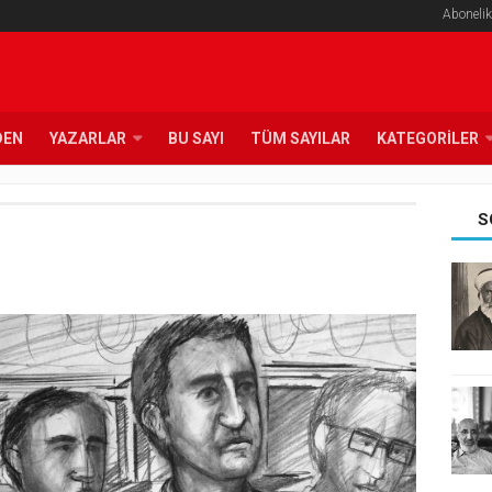
Abonelik
DEN
YAZARLAR
BU SAYI
TÜM SAYILAR
KATEGORILER
S