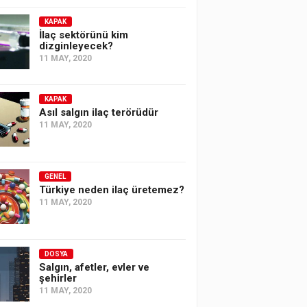
KAPAK
İlaç sektörünü kim
dizginleyecek?
11 MAY, 2020
KAPAK
Asıl salgın ilaç terörüdür
11 MAY, 2020
GENEL
Türkiye neden ilaç üretemez?
11 MAY, 2020
DOSYA
Salgın, afetler, evler ve
şehirler
11 MAY, 2020