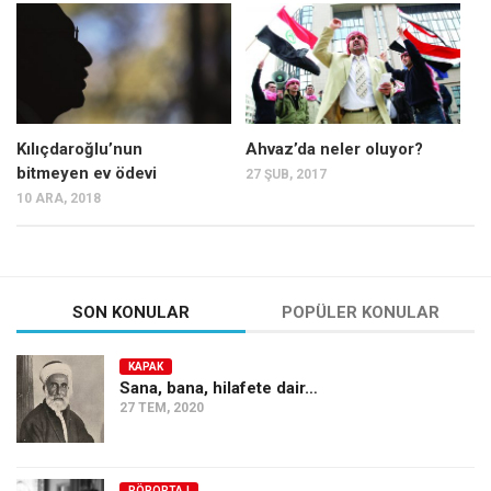
Mehmet Ali Tekin
Abir E. Nahas
Amina S. Jenenkovic
Bağdagül Öz
Kılıçdaroğlu’nun
Ahvaz’da neler oluyor?
bitmeyen ev ödevi
27 ŞUB, 2017
Esra Elönü
10 ARA, 2018
» Yazar arşivi
Bu Sayı
Tüm Sayılar
SON KONULAR
POPÜLER KONULAR
Kategoriler
KAPAK
Kültür Sanat
Sana, bana, hilafete dair…
27 TEM, 2020
Kitap
Karisi kitap sualleri
7 soruda bu hafta
RÖPORTAJ