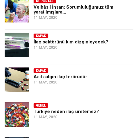
Amerika
RÖPORTAJ
Velhâsıl İnsan: Sorumluluğumuz tüm
yaratılmışlara…
Avustralya
11 MAY, 2020
Tarih
Düşünce
KAPAK
İlaç sektörünü kim dizginleyecek?
Dosyalar
11 MAY, 2020
KAPAK
Asıl salgın ilaç terörüdür
11 MAY, 2020
GENEL
Türkiye neden ilaç üretemez?
11 MAY, 2020