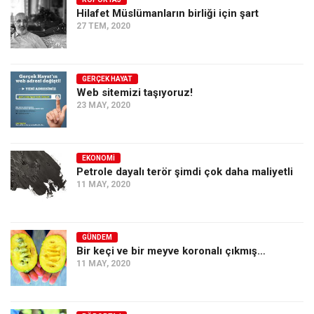
Hilafet Müslümanların birliği için şart
Ekonomi
27 TEM, 2020
Spor
Manzara
GERÇEK HAYAT
Sağlık
Web sitemizi taşıyoruz!
23 MAY, 2020
Gıda-Beslenme
Hayat
Türkiye
EKONOMI
Petrole dayalı terör şimdi çok daha maliyetli
Siyaset
11 MAY, 2020
Dünya
Avrupa
GÜNDEM
Asya
Bir keçi ve bir meyve koronalı çıkmış…
11 MAY, 2020
Afrika
İslam Dünyası