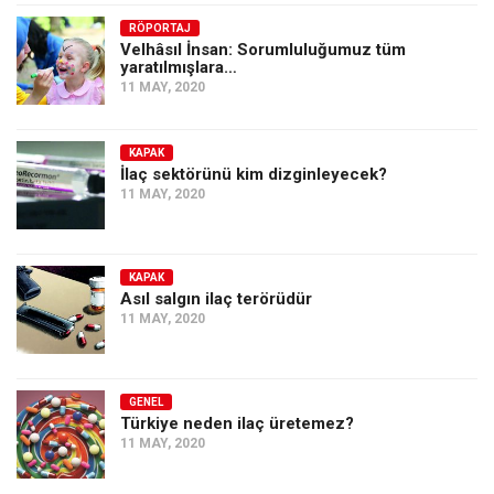
Amerika
RÖPORTAJ
Avustralya
Velhâsıl İnsan: Sorumluluğumuz tüm
yaratılmışlara…
Tarih
11 MAY, 2020
Düşünce
Dosyalar
KAPAK
İlaç sektörünü kim dizginleyecek?
11 MAY, 2020
KAPAK
Asıl salgın ilaç terörüdür
11 MAY, 2020
GENEL
Türkiye neden ilaç üretemez?
11 MAY, 2020