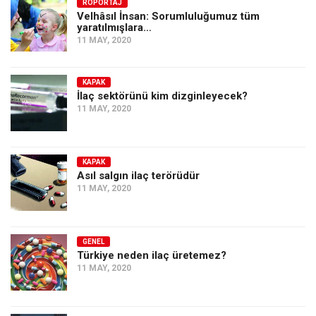
Amerika
RÖPORTAJ
Velhâsıl İnsan: Sorumluluğumuz tüm
yaratılmışlara…
Avustralya
11 MAY, 2020
Tarih
Düşünce
KAPAK
İlaç sektörünü kim dizginleyecek?
Dosyalar
11 MAY, 2020
KAPAK
Asıl salgın ilaç terörüdür
11 MAY, 2020
GENEL
Türkiye neden ilaç üretemez?
11 MAY, 2020