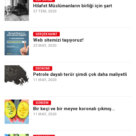
Hilafet Müslümanların birliği için şart
Ekonomi
27 TEM, 2020
Spor
Manzara
GERÇEK HAYAT
Sağlık
Web sitemizi taşıyoruz!
23 MAY, 2020
Gıda-Beslenme
Hayat
Türkiye
EKONOMI
Petrole dayalı terör şimdi çok daha maliyetli
Siyaset
11 MAY, 2020
Dünya
Avrupa
GÜNDEM
Asya
Bir keçi ve bir meyve koronalı çıkmış…
11 MAY, 2020
Afrika
İslam Dünyası