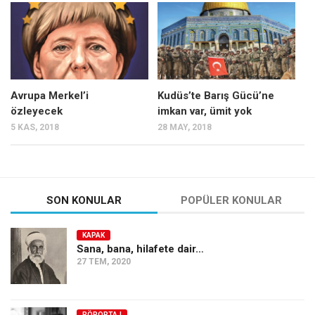
Mehmet Ali Tekin
Abir E. Nahas
Amina S. Jenenkovic
Bağdagül Öz
Avrupa Merkel’i
Kudüs’te Barış Gücü’ne
özleyecek
imkan var, ümit yok
Esra Elönü
5 KAS, 2018
28 MAY, 2018
» Yazar arşivi
Bu Sayı
Tüm Sayılar
SON KONULAR
POPÜLER KONULAR
Kategoriler
KAPAK
Kültür Sanat
Sana, bana, hilafete dair…
27 TEM, 2020
Kitap
Karisi kitap sualleri
7 soruda bu hafta
RÖPORTAJ