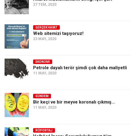
27 TEM, 2020
Ekonomi
Spor
Manzara
GERÇEK HAYAT
Web sitemizi taşıyoruz!
Sağlık
23 MAY, 2020
Gıda-Beslenme
Hayat
EKONOMI
Petrole dayalı terör şimdi çok daha maliyetli
Türkiye
11 MAY, 2020
Siyaset
Dünya
GÜNDEM
Avrupa
Bir keçi ve bir meyve koronalı çıkmış…
Asya
11 MAY, 2020
Afrika
İslam Dünyası
RÖPORTAJ