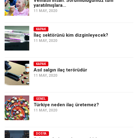
Velhâsıl İnsan: Sorumluluğumuz tüm
Amerika
yaratılmışlara…
11 MAY, 2020
Avustralya
Tarih
KAPAK
Düşünce
İlaç sektörünü kim dizginleyecek?
11 MAY, 2020
Dosyalar
KAPAK
Asıl salgın ilaç terörüdür
11 MAY, 2020
GENEL
Türkiye neden ilaç üretemez?
11 MAY, 2020
DOSYA