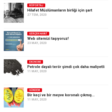
RÖPORTAJ
Ekonomi
Hilafet Müslümanların birliği için şart
Spor
27 TEM, 2020
Manzara
Sağlık
GERÇEK HAYAT
Web sitemizi taşıyoruz!
Gıda-Beslenme
23 MAY, 2020
Hayat
Türkiye
EKONOMI
Siyaset
Petrole dayalı terör şimdi çok daha maliyetli
11 MAY, 2020
Dünya
Avrupa
Asya
GÜNDEM
Bir keçi ve bir meyve koronalı çıkmış…
Afrika
11 MAY, 2020
İslam Dünyası