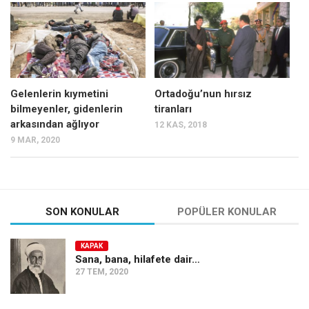
Mehmet Ali Tekin
Abir E. Nahas
Amina S. Jenenkovic
Bağdagül Öz
Gelenlerin kıymetini
Ortadoğu’nun hırsız
bilmeyenler, gidenlerin
tiranları
Esra Elönü
arkasından ağlıyor
12 KAS, 2018
» Yazar arşivi
9 MAR, 2020
Bu Sayı
Tüm Sayılar
Kategoriler
SON KONULAR
POPÜLER KONULAR
Kültür Sanat
KAPAK
Kitap
Sana, bana, hilafete dair…
27 TEM, 2020
Karisi kitap sualleri
7 soruda bu hafta