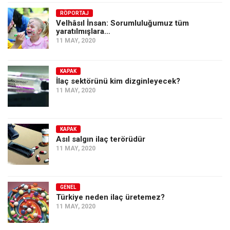
Amerika
RÖPORTAJ
Avustralya
Velhâsıl İnsan: Sorumluluğumuz tüm
yaratılmışlara…
Tarih
11 MAY, 2020
Düşünce
Dosyalar
KAPAK
İlaç sektörünü kim dizginleyecek?
11 MAY, 2020
KAPAK
Asıl salgın ilaç terörüdür
11 MAY, 2020
GENEL
Türkiye neden ilaç üretemez?
11 MAY, 2020