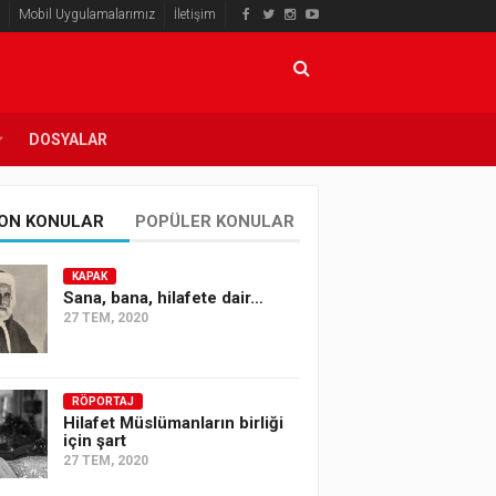
Mobil Uygulamalarımız
İletişim
DOSYALAR
ON KONULAR
POPÜLER KONULAR
KAPAK
Sana, bana, hilafete dair…
27 TEM, 2020
RÖPORTAJ
Hilafet Müslümanların birliği
için şart
27 TEM, 2020