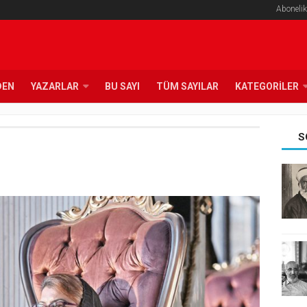
Abonelik
DEN
YAZARLAR
BU SAYI
TÜM SAYILAR
KATEGORILER
S