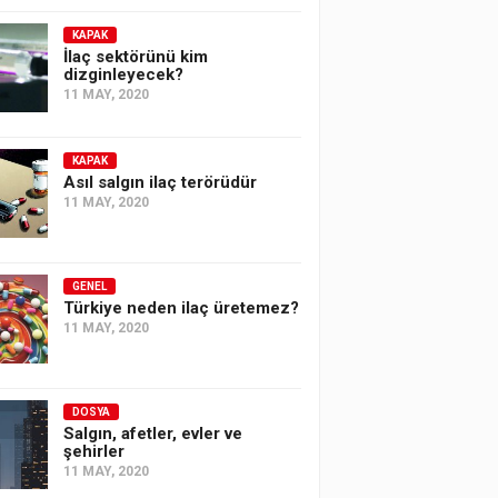
KAPAK
İlaç sektörünü kim
dizginleyecek?
11 MAY, 2020
KAPAK
Asıl salgın ilaç terörüdür
11 MAY, 2020
GENEL
Türkiye neden ilaç üretemez?
11 MAY, 2020
DOSYA
Salgın, afetler, evler ve
şehirler
11 MAY, 2020