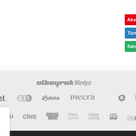
Abon
Tüm
Satı