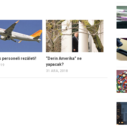
personeli rezâleti!
“Derin Amerika” ne
yapacak?
019
31 ARA, 2018