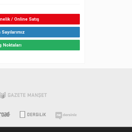
elik / Online Satış
 Sayılarımız
ş Noktaları