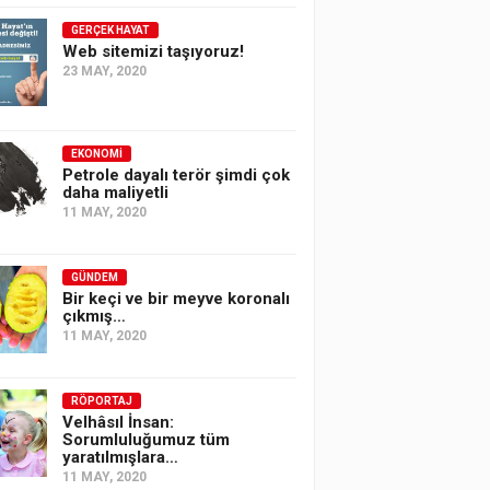
GERÇEK HAYAT
Web sitemizi taşıyoruz!
23 MAY, 2020
EKONOMI
Petrole dayalı terör şimdi çok
daha maliyetli
11 MAY, 2020
GÜNDEM
Bir keçi ve bir meyve koronalı
çıkmış…
11 MAY, 2020
RÖPORTAJ
Velhâsıl İnsan:
Sorumluluğumuz tüm
yaratılmışlara…
11 MAY, 2020