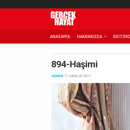
ANASAYFA
HAKKIMIZDA
EDITÖR
894-Haşimi
ADMIN
11 ARALIK 2017