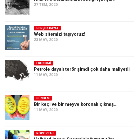
27 TEM, 2020
Ekonomi
Spor
Manzara
GERÇEK HAYAT
Web sitemizi taşıyoruz!
Sağlık
23 MAY, 2020
Gıda-Beslenme
Hayat
EKONOMI
Petrole dayalı terör şimdi çok daha maliyetli
Türkiye
11 MAY, 2020
Siyaset
Dünya
GÜNDEM
Avrupa
Bir keçi ve bir meyve koronalı çıkmış…
Asya
11 MAY, 2020
Afrika
İslam Dünyası
RÖPORTAJ