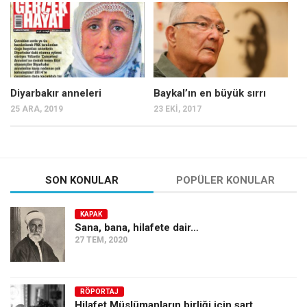
Mehmet Ali Tekin
Abir E. Nahas
Amina S. Jenenkovic
Bağdagül Öz
Diyarbakır anneleri
Baykal’ın en büyük sırrı
25 ARA, 2019
23 EKI, 2017
Esra Elönü
» Yazar arşivi
Bu Sayı
SON KONULAR
POPÜLER KONULAR
Tüm Sayılar
Kategoriler
KAPAK
Sana, bana, hilafete dair…
Kültür Sanat
27 TEM, 2020
Kitap
Karisi kitap sualleri
RÖPORTAJ
7 soruda bu hafta
Hilafet Müslümanların birliği için şart