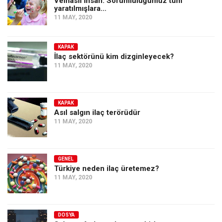
Velhâsıl İnsan: Sorumluluğumuz tüm
Amerika
yaratılmışlara…
11 MAY, 2020
Avustralya
Tarih
KAPAK
Düşünce
İlaç sektörünü kim dizginleyecek?
11 MAY, 2020
Dosyalar
KAPAK
Asıl salgın ilaç terörüdür
11 MAY, 2020
GENEL
Türkiye neden ilaç üretemez?
11 MAY, 2020
DOSYA