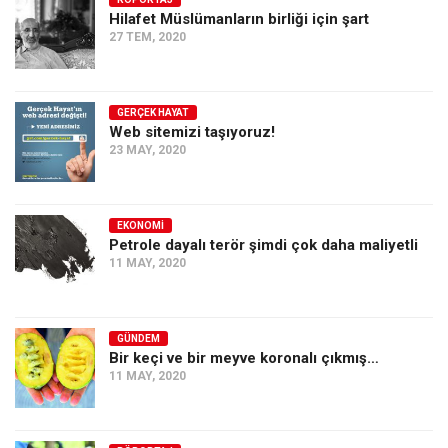
Hilafet Müslümanların birliği için şart
Ekonomi
27 TEM, 2020
Spor
Manzara
GERÇEK HAYAT
Sağlık
Web sitemizi taşıyoruz!
23 MAY, 2020
Gıda-Beslenme
Hayat
Türkiye
EKONOMI
Petrole dayalı terör şimdi çok daha maliyetli
Siyaset
11 MAY, 2020
Dünya
Avrupa
GÜNDEM
Asya
Bir keçi ve bir meyve koronalı çıkmış…
11 MAY, 2020
Afrika
İslam Dünyası