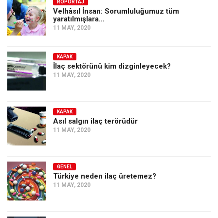
Amerika
RÖPORTAJ
Velhâsıl İnsan: Sorumluluğumuz tüm
yaratılmışlara…
Avustralya
11 MAY, 2020
Tarih
Düşünce
KAPAK
İlaç sektörünü kim dizginleyecek?
Dosyalar
11 MAY, 2020
KAPAK
Asıl salgın ilaç terörüdür
11 MAY, 2020
GENEL
Türkiye neden ilaç üretemez?
11 MAY, 2020