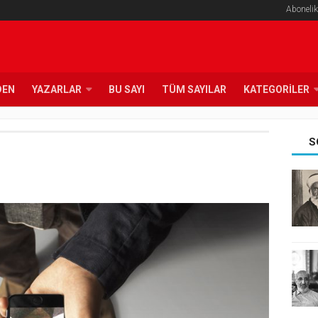
Abonelik
DEN
YAZARLAR
BU SAYI
TÜM SAYILAR
KATEGORILER
S