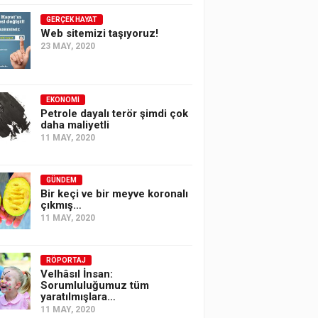
GERÇEK HAYAT
Web sitemizi taşıyoruz!
23 MAY, 2020
EKONOMI
Petrole dayalı terör şimdi çok
daha maliyetli
11 MAY, 2020
GÜNDEM
Bir keçi ve bir meyve koronalı
çıkmış…
11 MAY, 2020
RÖPORTAJ
Velhâsıl İnsan:
Sorumluluğumuz tüm
yaratılmışlara…
11 MAY, 2020