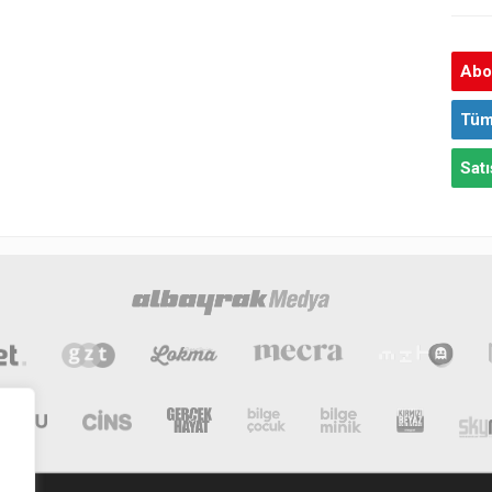
Abon
Tüm
Satı