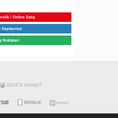
elik / Online Satış
 Sayılarımız
ş Noktaları