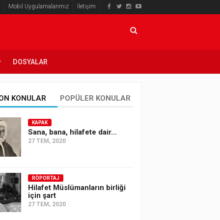
Mobil Uygulamalarımız
İletişim
DOSYALAR
ON KONULAR
POPÜLER KONULAR
KAPAK
Sana, bana, hilafete dair…
27 TEM, 2020
RÖPORTAJ
Hilafet Müslümanların birliği
için şart
27 TEM, 2020