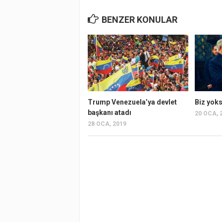
BENZER KONULAR
Trump Venezuela’ya devlet
Biz yoks
başkanı atadı
20 OCA, 
28 OCA, 2019