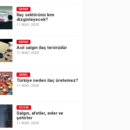
KAPAK
İlaç sektörünü kim
dizginleyecek?
11 MAY, 2020
KAPAK
Asıl salgın ilaç terörüdür
11 MAY, 2020
GENEL
Türkiye neden ilaç üretemez?
11 MAY, 2020
DOSYA
Salgın, afetler, evler ve
şehirler
11 MAY, 2020