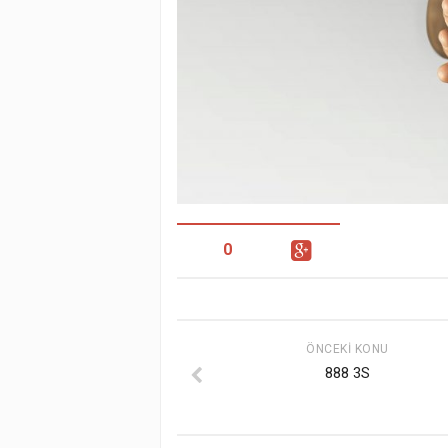
0
ÖNCEKI KONU
888 3S