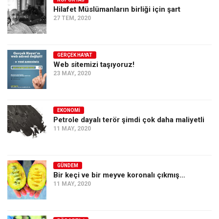
Hilafet Müslümanların birliği için şart
Ekonomi
27 TEM, 2020
Spor
Manzara
GERÇEK HAYAT
Sağlık
Web sitemizi taşıyoruz!
23 MAY, 2020
Gıda-Beslenme
Hayat
Türkiye
EKONOMI
Petrole dayalı terör şimdi çok daha maliyetli
Siyaset
11 MAY, 2020
Dünya
Avrupa
GÜNDEM
Asya
Bir keçi ve bir meyve koronalı çıkmış…
11 MAY, 2020
Afrika
İslam Dünyası