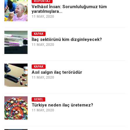
Amerika
RÖPORTAJ
Velhâsıl İnsan: Sorumluluğumuz tüm
yaratılmışlara…
Avustralya
11 MAY, 2020
Tarih
Düşünce
KAPAK
İlaç sektörünü kim dizginleyecek?
Dosyalar
11 MAY, 2020
KAPAK
Asıl salgın ilaç terörüdür
11 MAY, 2020
GENEL
Türkiye neden ilaç üretemez?
11 MAY, 2020