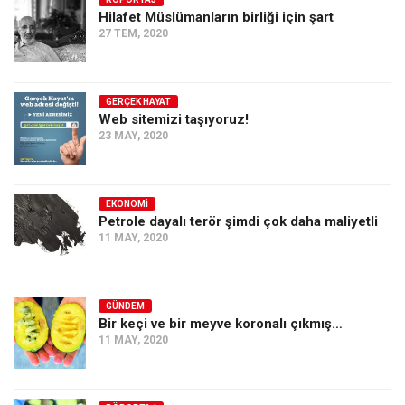
Hilafet Müslümanların birliği için şart
Ekonomi
27 TEM, 2020
Spor
Manzara
GERÇEK HAYAT
Sağlık
Web sitemizi taşıyoruz!
23 MAY, 2020
Gıda-Beslenme
Hayat
Türkiye
EKONOMI
Petrole dayalı terör şimdi çok daha maliyetli
Siyaset
11 MAY, 2020
Dünya
Avrupa
GÜNDEM
Asya
Bir keçi ve bir meyve koronalı çıkmış…
11 MAY, 2020
Afrika
İslam Dünyası