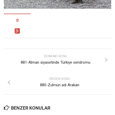
Facebook
Instagram
YouTube
0
Editörden
Yazarlar
Kemal Özer
Mahmut Toptaş
SONRAKI KONU
881-Alman siyasetinde Türkiye sendromu
Yvonne Ridley
Barış Tarımcıoğlu
ÖNCEKI KONU
Ömer Kayani
880-Zulmün adı Arakan
Yusuf Armağan
Hasanali Yıldırım
Leyla Şerif Emin
BENZER KONULAR
Selçuk Türkyılmaz