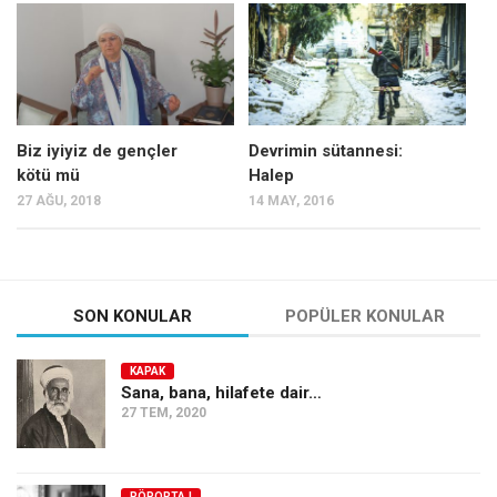
Mehmet Ali Tekin
Abir E. Nahas
Amina S. Jenenkovic
Bağdagül Öz
Biz iyiyiz de gençler
Devrimin sütannesi:
kötü mü
Halep
Esra Elönü
27 AĞU, 2018
14 MAY, 2016
» Yazar arşivi
Bu Sayı
Tüm Sayılar
SON KONULAR
POPÜLER KONULAR
Kategoriler
KAPAK
Kültür Sanat
Sana, bana, hilafete dair…
27 TEM, 2020
Kitap
Karisi kitap sualleri
7 soruda bu hafta
RÖPORTAJ