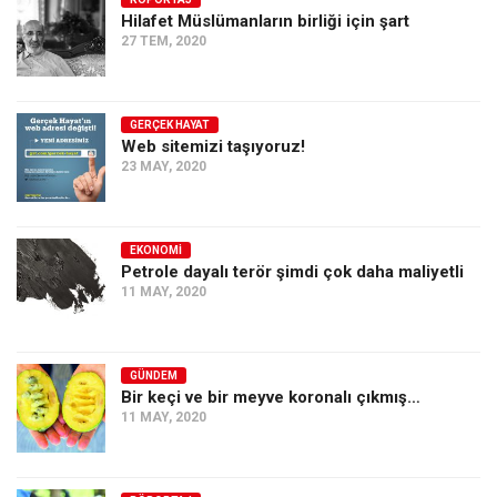
Hilafet Müslümanların birliği için şart
Ekonomi
27 TEM, 2020
Spor
Manzara
GERÇEK HAYAT
Sağlık
Web sitemizi taşıyoruz!
23 MAY, 2020
Gıda-Beslenme
Hayat
Türkiye
EKONOMI
Petrole dayalı terör şimdi çok daha maliyetli
Siyaset
11 MAY, 2020
Dünya
Avrupa
GÜNDEM
Asya
Bir keçi ve bir meyve koronalı çıkmış…
11 MAY, 2020
Afrika
İslam Dünyası