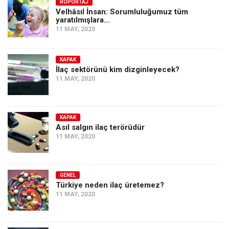
Amerika
RÖPORTAJ
Velhâsıl İnsan: Sorumluluğumuz tüm
yaratılmışlara…
Avustralya
11 MAY, 2020
Tarih
Düşünce
KAPAK
İlaç sektörünü kim dizginleyecek?
Dosyalar
11 MAY, 2020
KAPAK
Asıl salgın ilaç terörüdür
11 MAY, 2020
GENEL
Türkiye neden ilaç üretemez?
11 MAY, 2020