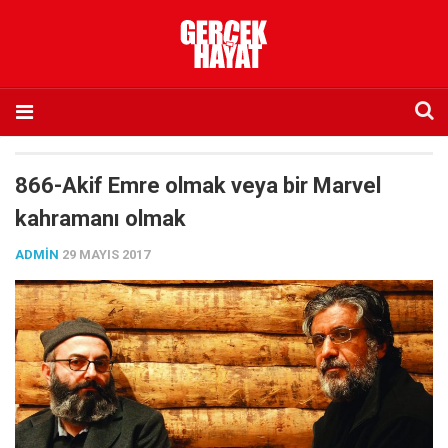
Anasayfa
866-Akif Emre olmak veya bir Marvel
Hakkımızda
kahramanı olmak
Künye
ADMIN
29 MAYIS 2017
İletişim
Abone olmak istiyorum
Satış noktası listesi
Eksik sayıların temini
Sosyal Medya
Twitter