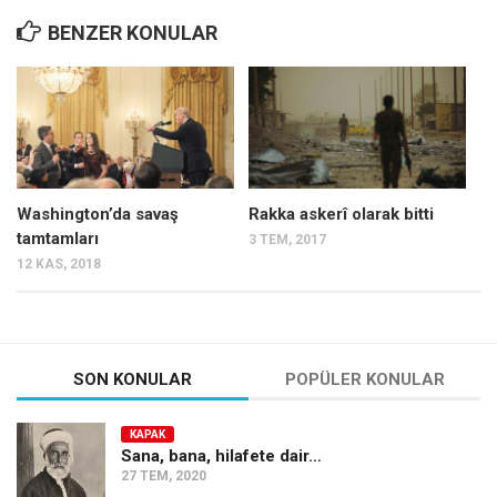
BENZER KONULAR
Mehmet Ali Tekin
Abir E. Nahas
Amina S. Jenenkovic
Bağdagül Öz
Esra Elönü
Washington’da savaş
Rakka askerî olarak bitti
» Yazar arşivi
tamtamları
3 TEM, 2017
Bu Sayı
12 KAS, 2018
Tüm Sayılar
Kategoriler
Kültür Sanat
SON KONULAR
POPÜLER KONULAR
Kitap
KAPAK
Karisi kitap sualleri
Sana, bana, hilafete dair…
27 TEM, 2020
7 soruda bu hafta