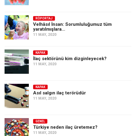
Amerika
Avustralya
RÖPORTAJ
Tarih
Velhâsıl İnsan: Sorumluluğumuz tüm
yaratılmışlara…
Düşünce
11 MAY, 2020
Dosyalar
KAPAK
İlaç sektörünü kim dizginleyecek?
11 MAY, 2020
KAPAK
Asıl salgın ilaç terörüdür
11 MAY, 2020
GENEL
Türkiye neden ilaç üretemez?
11 MAY, 2020