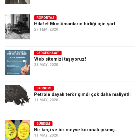
Ekonomi
Spor
RÖPORTAJ
Hilafet Müslümanların birliği için şart
Manzara
27 TEM, 2020
Sağlık
Gıda-Beslenme
GERÇEK HAYAT
Web sitemizi taşıyoruz!
Hayat
23 MAY, 2020
Türkiye
Siyaset
EKONOMI
Dünya
Petrole dayalı terör şimdi çok daha maliyetli
11 MAY, 2020
Avrupa
Asya
Afrika
GÜNDEM
Bir keçi ve bir meyve koronalı çıkmış…
İslam Dünyası
11 MAY, 2020