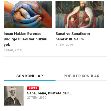
Mehmet Ali Tekin
Abir E. Nahas
Amina S. Jenenkovic
Bağdagül Öz
İnsan Hakları Evrensel
Sanat ve Sanatkarın
Bildirgesi: Adı var hükmü
hamisi: III. Selim
Esra Elönü
yok
8 TEM, 2019
» Yazar arşivi
5 MAR, 2018
Bu Sayı
Tüm Sayılar
Kategoriler
SON KONULAR
POPÜLER KONULAR
Kültür Sanat
KAPAK
Kitap
Sana, bana, hilafete dair…
27 TEM, 2020
Karisi kitap sualleri
7 soruda bu hafta