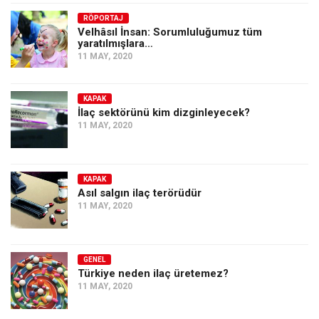
Amerika
RÖPORTAJ
Avustralya
Velhâsıl İnsan: Sorumluluğumuz tüm
yaratılmışlara…
Tarih
11 MAY, 2020
Düşünce
Dosyalar
KAPAK
İlaç sektörünü kim dizginleyecek?
11 MAY, 2020
KAPAK
Asıl salgın ilaç terörüdür
11 MAY, 2020
GENEL
Türkiye neden ilaç üretemez?
11 MAY, 2020