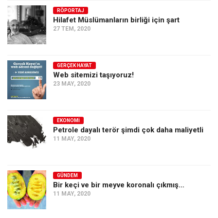
RÖPORTAJ
Ekonomi
Hilafet Müslümanların birliği için şart
Spor
27 TEM, 2020
Manzara
Sağlık
GERÇEK HAYAT
Web sitemizi taşıyoruz!
Gıda-Beslenme
23 MAY, 2020
Hayat
Türkiye
EKONOMI
Siyaset
Petrole dayalı terör şimdi çok daha maliyetli
11 MAY, 2020
Dünya
Avrupa
Asya
GÜNDEM
Bir keçi ve bir meyve koronalı çıkmış…
Afrika
11 MAY, 2020
İslam Dünyası