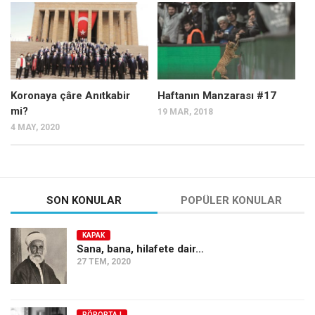
Mehmet Ali Tekin
Abir E. Nahas
Amina S. Jenenkovic
Bağdagül Öz
Koronaya çâre Anıtkabir
Haftanın Manzarası #17
mi?
19 MAR, 2018
Esra Elönü
4 MAY, 2020
» Yazar arşivi
Bu Sayı
Tüm Sayılar
SON KONULAR
POPÜLER KONULAR
Kategoriler
KAPAK
Kültür Sanat
Sana, bana, hilafete dair…
27 TEM, 2020
Kitap
Karisi kitap sualleri
7 soruda bu hafta
RÖPORTAJ