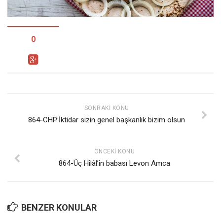
Facebook
Instagram
YouTube
0
Editörden
Yazarlar
Kemal Özer
Mahmut Toptaş
SONRAKI KONU
864-CHP:İktidar sizin genel başkanlık bizim olsun
Yvonne Ridley
Barış Tarımcıoğlu
ÖNCEKI KONU
Ömer Kayani
864-Üç Hilâl’in babası Levon Amca
Yusuf Armağan
Hasanali Yıldırım
Leyla Şerif Emin
BENZER KONULAR
Selçuk Türkyılmaz