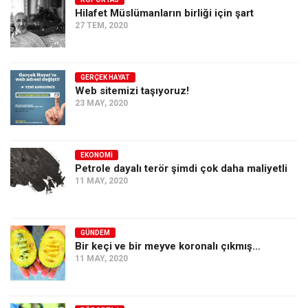
Hilafet Müslümanların birliği için şart
Ekonomi
27 TEM, 2020
Spor
Manzara
GERÇEK HAYAT
Sağlık
Web sitemizi taşıyoruz!
23 MAY, 2020
Gıda-Beslenme
Hayat
Türkiye
EKONOMI
Petrole dayalı terör şimdi çok daha maliyetli
Siyaset
11 MAY, 2020
Dünya
Avrupa
GÜNDEM
Asya
Bir keçi ve bir meyve koronalı çıkmış…
11 MAY, 2020
Afrika
İslam Dünyası