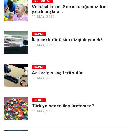
Amerika
RÖPORTAJ
Velhâsıl İnsan: Sorumluluğumuz tüm
yaratılmışlara…
Avustralya
11 MAY, 2020
Tarih
Düşünce
KAPAK
İlaç sektörünü kim dizginleyecek?
Dosyalar
11 MAY, 2020
KAPAK
Asıl salgın ilaç terörüdür
11 MAY, 2020
GENEL
Türkiye neden ilaç üretemez?
11 MAY, 2020