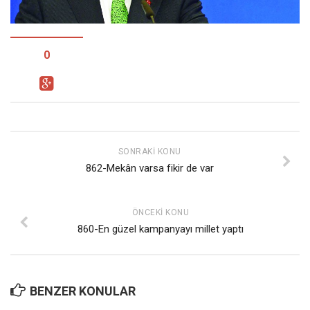
Facebook
Instagram
YouTube
0
Editörden
Yazarlar
Kemal Özer
Mahmut Toptaş
SONRAKI KONU
862-Mekân varsa fikir de var
Yvonne Ridley
Barış Tarımcıoğlu
ÖNCEKI KONU
Ömer Kayani
860-En güzel kampanyayı millet yaptı
Yusuf Armağan
Hasanali Yıldırım
Leyla Şerif Emin
BENZER KONULAR
Selçuk Türkyılmaz