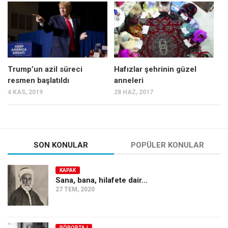
Mehmet Ali Tekin
Abir E. Nahas
Amina S. Jenenkovic
Bağdagül Öz
Trump’un azil süreci
Hafızlar şehrinin güzel
resmen başlatıldı
anneleri
Esra Elönü
4 KAS, 2019
28 HAZ, 2017
» Yazar arşivi
Bu Sayı
Tüm Sayılar
SON KONULAR
POPÜLER KONULAR
Kategoriler
KAPAK
Kültür Sanat
Sana, bana, hilafete dair…
27 TEM, 2020
Kitap
Karisi kitap sualleri
7 soruda bu hafta
RÖPORTAJ