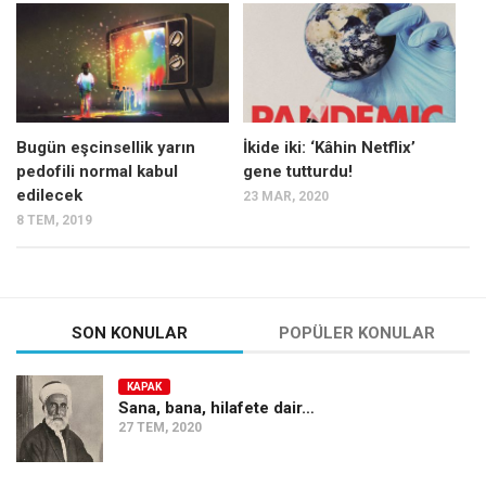
Mehmet Ali Tekin
Abir E. Nahas
Amina S. Jenenkovic
Bağdagül Öz
Bugün eşcinsellik yarın
İkide iki: ‘Kâhin Netflix’
pedofili normal kabul
gene tutturdu!
Esra Elönü
edilecek
23 MAR, 2020
» Yazar arşivi
8 TEM, 2019
Bu Sayı
Tüm Sayılar
Kategoriler
SON KONULAR
POPÜLER KONULAR
Kültür Sanat
KAPAK
Kitap
Sana, bana, hilafete dair…
27 TEM, 2020
Karisi kitap sualleri
7 soruda bu hafta