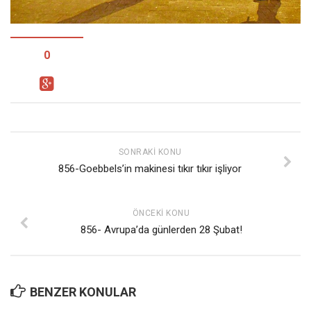
Facebook
Instagram
YouTube
0
Editörden
Yazarlar
Kemal Özer
Mahmut Toptaş
SONRAKI KONU
856-Goebbels’in makinesi tıkır tıkır işliyor
Yvonne Ridley
Barış Tarımcıoğlu
ÖNCEKI KONU
Ömer Kayani
856- Avrupa’da günlerden 28 Şubat!
Yusuf Armağan
Hasanali Yıldırım
Leyla Şerif Emin
BENZER KONULAR
Selçuk Türkyılmaz