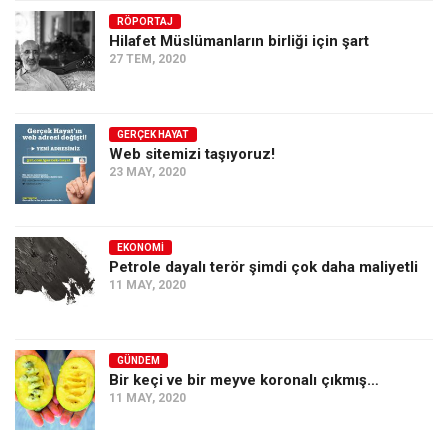
RÖPORTAJ
Ekonomi
Hilafet Müslümanların birliği için şart
Spor
27 TEM, 2020
Manzara
Sağlık
GERÇEK HAYAT
Web sitemizi taşıyoruz!
Gıda-Beslenme
23 MAY, 2020
Hayat
Türkiye
EKONOMI
Siyaset
Petrole dayalı terör şimdi çok daha maliyetli
11 MAY, 2020
Dünya
Avrupa
Asya
GÜNDEM
Bir keçi ve bir meyve koronalı çıkmış…
Afrika
11 MAY, 2020
İslam Dünyası