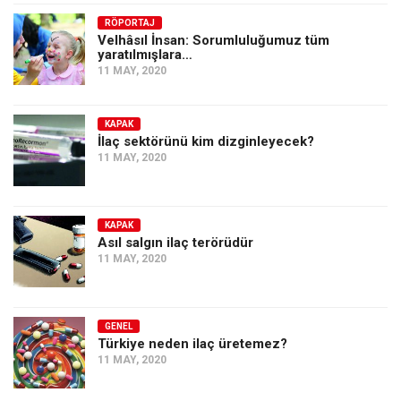
Amerika
RÖPORTAJ
Avustralya
Velhâsıl İnsan: Sorumluluğumuz tüm
yaratılmışlara…
Tarih
11 MAY, 2020
Düşünce
Dosyalar
KAPAK
İlaç sektörünü kim dizginleyecek?
11 MAY, 2020
KAPAK
Asıl salgın ilaç terörüdür
11 MAY, 2020
GENEL
Türkiye neden ilaç üretemez?
11 MAY, 2020