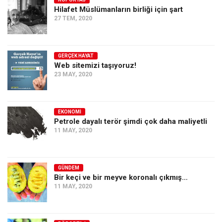
Hilafet Müslümanların birliği için şart
Ekonomi
27 TEM, 2020
Spor
Manzara
GERÇEK HAYAT
Sağlık
Web sitemizi taşıyoruz!
23 MAY, 2020
Gıda-Beslenme
Hayat
Türkiye
EKONOMI
Petrole dayalı terör şimdi çok daha maliyetli
Siyaset
11 MAY, 2020
Dünya
Avrupa
GÜNDEM
Asya
Bir keçi ve bir meyve koronalı çıkmış…
11 MAY, 2020
Afrika
İslam Dünyası