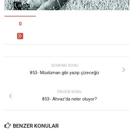
Facebook
Instagram
YouTube
0
Editörden
Yazarlar
Kemal Özer
Mahmut Toptaş
SONRAKI KONU
853- Müslüman gibi yazıp çizeceğiz
Yvonne Ridley
Barış Tarımcıoğlu
ÖNCEKI KONU
Ömer Kayani
853- Ahvaz’da neler oluyor?
Yusuf Armağan
Hasanali Yıldırım
Leyla Şerif Emin
BENZER KONULAR
Selçuk Türkyılmaz