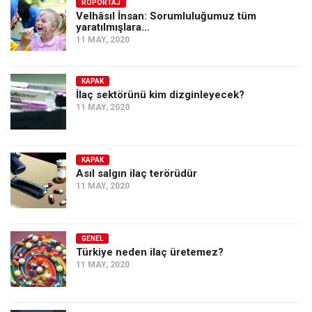
Amerika
RÖPORTAJ
Velhâsıl İnsan: Sorumluluğumuz tüm
yaratılmışlara…
Avustralya
11 MAY, 2020
Tarih
Düşünce
KAPAK
İlaç sektörünü kim dizginleyecek?
Dosyalar
11 MAY, 2020
KAPAK
Asıl salgın ilaç terörüdür
11 MAY, 2020
GENEL
Türkiye neden ilaç üretemez?
11 MAY, 2020