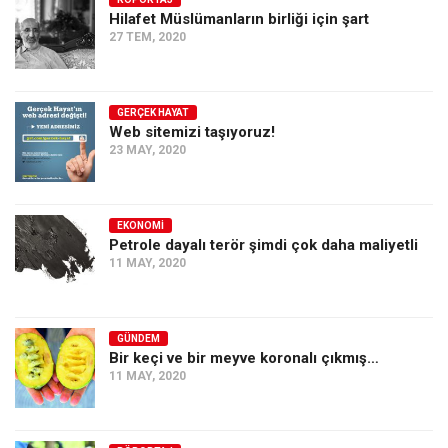
Hilafet Müslümanların birliği için şart
Ekonomi
27 TEM, 2020
Spor
Manzara
GERÇEK HAYAT
Sağlık
Web sitemizi taşıyoruz!
23 MAY, 2020
Gıda-Beslenme
Hayat
Türkiye
EKONOMI
Petrole dayalı terör şimdi çok daha maliyetli
Siyaset
11 MAY, 2020
Dünya
Avrupa
GÜNDEM
Asya
Bir keçi ve bir meyve koronalı çıkmış…
11 MAY, 2020
Afrika
İslam Dünyası