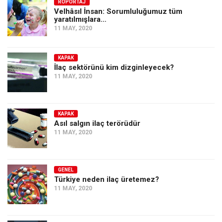
Amerika
RÖPORTAJ
Velhâsıl İnsan: Sorumluluğumuz tüm
yaratılmışlara…
Avustralya
11 MAY, 2020
Tarih
Düşünce
KAPAK
İlaç sektörünü kim dizginleyecek?
Dosyalar
11 MAY, 2020
KAPAK
Asıl salgın ilaç terörüdür
11 MAY, 2020
GENEL
Türkiye neden ilaç üretemez?
11 MAY, 2020