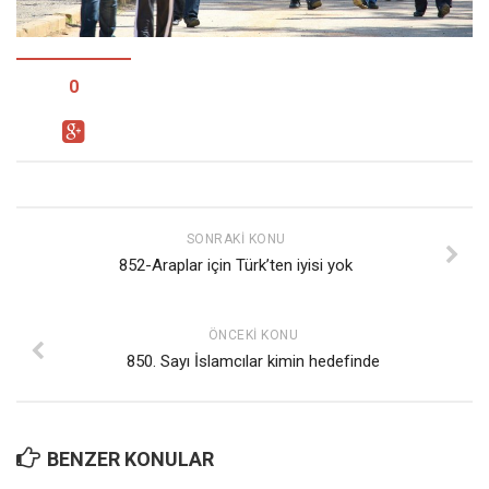
Facebook
Instagram
YouTube
0
Editörden
Yazarlar
Kemal Özer
Mahmut Toptaş
SONRAKI KONU
852-Araplar için Türk’ten iyisi yok
Yvonne Ridley
Barış Tarımcıoğlu
ÖNCEKI KONU
Ömer Kayani
850. Sayı İslamcılar kimin hedefinde
Yusuf Armağan
Hasanali Yıldırım
Leyla Şerif Emin
BENZER KONULAR
Selçuk Türkyılmaz