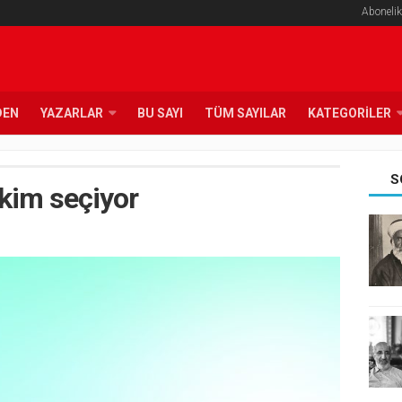
Abonelik
DEN
YAZARLAR
BU SAYI
TÜM SAYILAR
KATEGORILER
S
 kim seçiyor