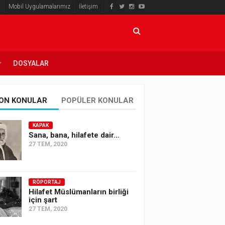
Mobil Uygulamalarımız
İletişim
DOSYALAR
ON KONULAR
POPÜLER KONULAR
KAPAK
Sana, bana, hilafete dair…
27 TEM, 2020
RÖPORTAJ
Hilafet Müslümanların birliği
için şart
27 TEM, 2020