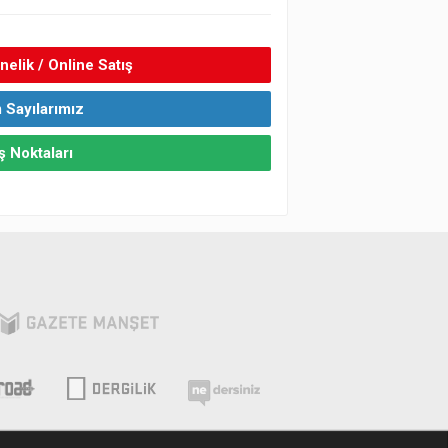
elik / Online Satış
 Sayılarımız
ş Noktaları