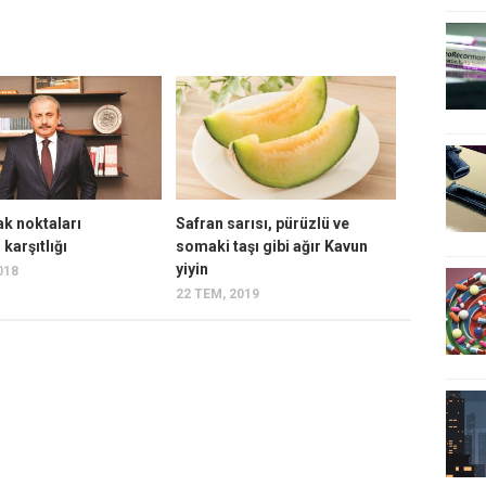
fak noktaları
Safran sarısı, pürüzlü ve
karşıtlığı
somaki taşı gibi ağır Kavun
yiyin
018
22 TEM, 2019