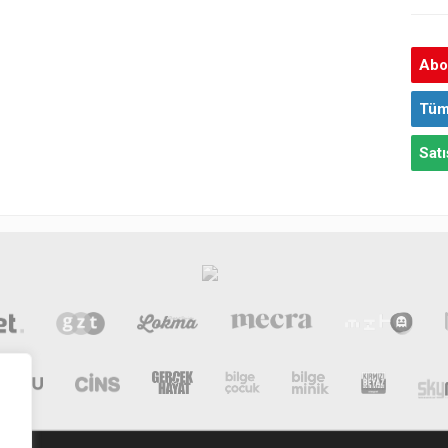
Abon
Tüm
Satı