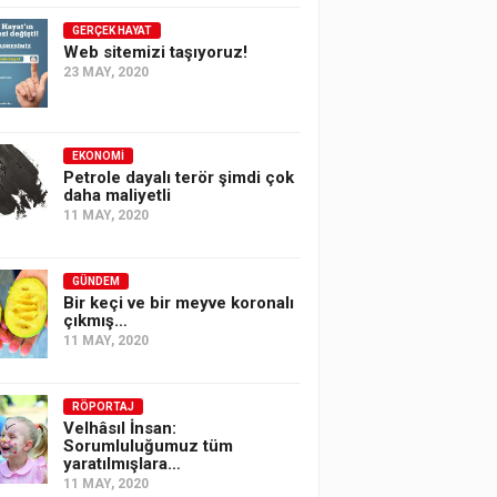
GERÇEK HAYAT
Web sitemizi taşıyoruz!
23 MAY, 2020
EKONOMI
Petrole dayalı terör şimdi çok
daha maliyetli
11 MAY, 2020
GÜNDEM
Bir keçi ve bir meyve koronalı
çıkmış…
11 MAY, 2020
RÖPORTAJ
Velhâsıl İnsan:
Sorumluluğumuz tüm
yaratılmışlara…
11 MAY, 2020