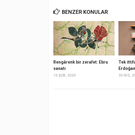
BENZER KONULAR
Rengârenk bir zerafet: Ebru
Tek itti
sanatı
Erdoğan 
10 ŞUB, 2020
30 NIS, 2