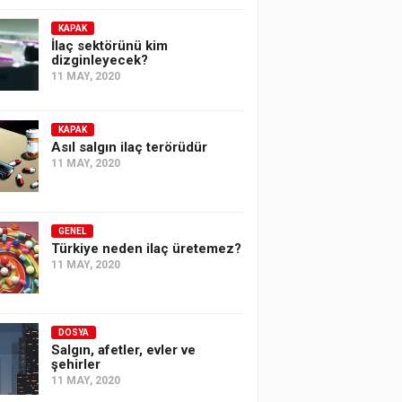
KAPAK
İlaç sektörünü kim
dizginleyecek?
11 MAY, 2020
KAPAK
Asıl salgın ilaç terörüdür
11 MAY, 2020
GENEL
Türkiye neden ilaç üretemez?
11 MAY, 2020
DOSYA
Salgın, afetler, evler ve
şehirler
11 MAY, 2020