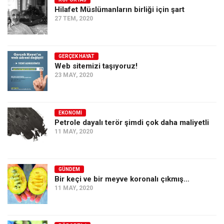
Hilafet Müslümanların birliği için şart
Ekonomi
27 TEM, 2020
Spor
Manzara
GERÇEK HAYAT
Sağlık
Web sitemizi taşıyoruz!
23 MAY, 2020
Gıda-Beslenme
Hayat
Türkiye
EKONOMI
Petrole dayalı terör şimdi çok daha maliyetli
Siyaset
11 MAY, 2020
Dünya
Avrupa
GÜNDEM
Asya
Bir keçi ve bir meyve koronalı çıkmış…
11 MAY, 2020
Afrika
İslam Dünyası