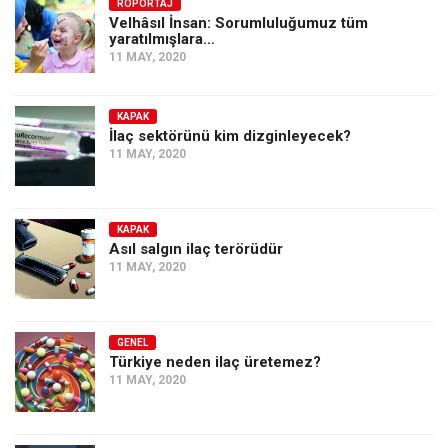
Amerika
RÖPORTAJ
Velhâsıl İnsan: Sorumluluğumuz tüm
yaratılmışlara…
Avustralya
11 MAY, 2020
Tarih
Düşünce
KAPAK
İlaç sektörünü kim dizginleyecek?
Dosyalar
11 MAY, 2020
KAPAK
Asıl salgın ilaç terörüdür
11 MAY, 2020
GENEL
Türkiye neden ilaç üretemez?
11 MAY, 2020