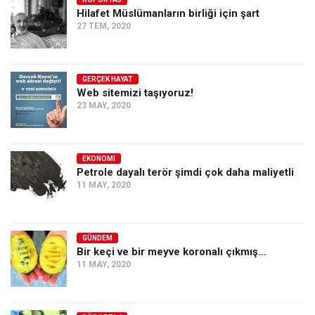
Hilafet Müslümanların birliği için şart
Ekonomi
27 TEM, 2020
Spor
Manzara
GERÇEK HAYAT
Sağlık
Web sitemizi taşıyoruz!
23 MAY, 2020
Gıda-Beslenme
Hayat
Türkiye
EKONOMI
Petrole dayalı terör şimdi çok daha maliyetli
Siyaset
11 MAY, 2020
Dünya
Avrupa
GÜNDEM
Asya
Bir keçi ve bir meyve koronalı çıkmış…
11 MAY, 2020
Afrika
İslam Dünyası