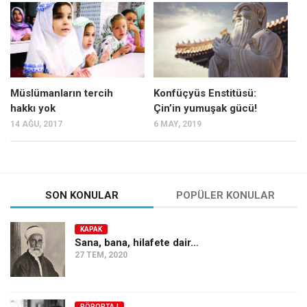
Mehmet Ali Tekin
Abir E. Nahas
Amina S. Jenenkovic
Bağdagül Öz
Müslümanların tercih
Konfüçyüs Enstitüsü:
hakkı yok
Çin’in yumuşak gücü!
Esra Elönü
14 AĞU, 2017
6 MAY, 2019
» Yazar arşivi
Bu Sayı
Tüm Sayılar
SON KONULAR
POPÜLER KONULAR
Kategoriler
KAPAK
Kültür Sanat
Sana, bana, hilafete dair…
27 TEM, 2020
Kitap
Karisi kitap sualleri
7 soruda bu hafta
RÖPORTAJ