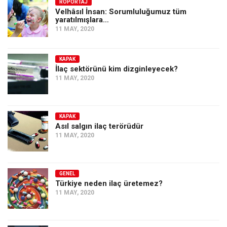
Amerika
RÖPORTAJ
Velhâsıl İnsan: Sorumluluğumuz tüm
yaratılmışlara…
Avustralya
11 MAY, 2020
Tarih
Düşünce
KAPAK
İlaç sektörünü kim dizginleyecek?
Dosyalar
11 MAY, 2020
KAPAK
Asıl salgın ilaç terörüdür
11 MAY, 2020
GENEL
Türkiye neden ilaç üretemez?
11 MAY, 2020