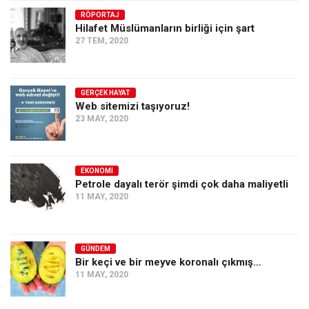
RÖPORTAJ
Ekonomi
Hilafet Müslümanların birliği için şart
Spor
27 TEM, 2020
Manzara
Sağlık
GERÇEK HAYAT
Web sitemizi taşıyoruz!
Gıda-Beslenme
23 MAY, 2020
Hayat
Türkiye
EKONOMI
Siyaset
Petrole dayalı terör şimdi çok daha maliyetli
11 MAY, 2020
Dünya
Avrupa
Asya
GÜNDEM
Bir keçi ve bir meyve koronalı çıkmış…
Afrika
11 MAY, 2020
İslam Dünyası