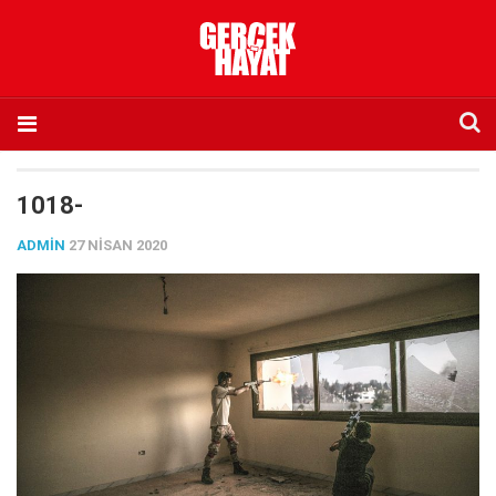
Anasayfa
1018-
Hakkımızda
ADMIN
27 NISAN 2020
Künye
İletişim
Abone olmak istiyorum
Satış noktası listesi
Eksik sayıların temini
Sosyal Medya
Twitter