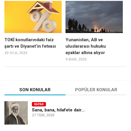
Mehmet Ali Tekin
Abir E. Nahas
Amina S. Jenenkovic
Bağdagül Öz
TOKİ konutlarındaki faiz
Yunanistan, AB ve
şartı ve Diyanet’in fetvası
uluslararası hukuku
Esra Elönü
ayaklar altına alıyor
20 OCA, 2020
» Yazar arşivi
9 MAR, 2020
Bu Sayı
Tüm Sayılar
Kategoriler
SON KONULAR
POPÜLER KONULAR
Kültür Sanat
KAPAK
Kitap
Sana, bana, hilafete dair…
27 TEM, 2020
Karisi kitap sualleri
7 soruda bu hafta