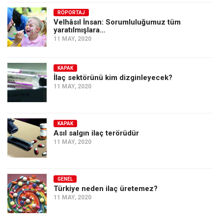
Amerika
RÖPORTAJ
Avustralya
Velhâsıl İnsan: Sorumluluğumuz tüm
yaratılmışlara…
Tarih
11 MAY, 2020
Düşünce
Dosyalar
KAPAK
İlaç sektörünü kim dizginleyecek?
11 MAY, 2020
KAPAK
Asıl salgın ilaç terörüdür
11 MAY, 2020
GENEL
Türkiye neden ilaç üretemez?
11 MAY, 2020