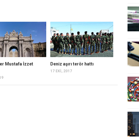
er Mustafa İzzet
Deniz aşırı terör hattı
17 EKI, 2017
19