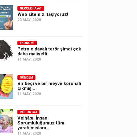
GERÇEK HAYAT
Web sitemizi taşıyoruz!
23 MAY, 2020
EKONOMI
Petrole dayalı terör şimdi çok
daha maliyetli
11 MAY, 2020
GÜNDEM
Bir keçi ve bir meyve koronalı
çıkmış…
11 MAY, 2020
RÖPORTAJ
Velhâsıl İnsan:
Sorumluluğumuz tüm
yaratılmışlara…
11 MAY, 2020