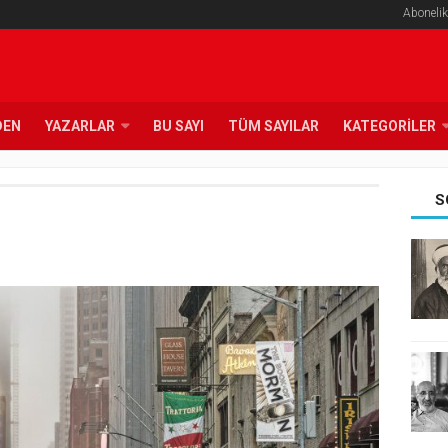
Abonelik
DEN
YAZARLAR
BU SAYI
TÜM SAYILAR
KATEGORILER
S