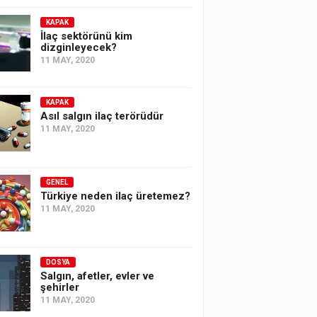
KAPAK
İlaç sektörünü kim
dizginleyecek?
11 MAY, 2020
KAPAK
Asıl salgın ilaç terörüdür
11 MAY, 2020
GENEL
Türkiye neden ilaç üretemez?
11 MAY, 2020
DOSYA
Salgın, afetler, evler ve
şehirler
11 MAY, 2020