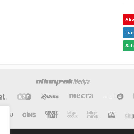
Abon
Tüm
Satı