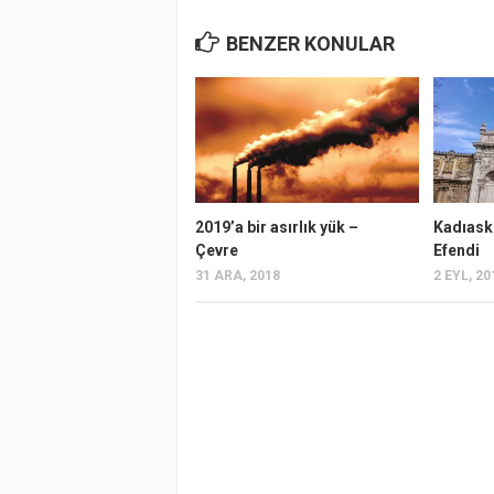
BENZER KONULAR
2019’a bir asırlık yük –
Kadıask
Çevre
Efendi
31 ARA, 2018
2 EYL, 20