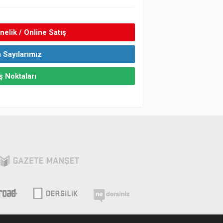
elik / Online Satış
 Sayılarımız
ş Noktaları