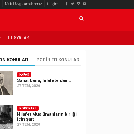
Mobil Uygulamalarımız
İletişim
DOSYALAR
ON KONULAR
POPÜLER KONULAR
KAPAK
Sana, bana, hilafete dair…
27 TEM, 2020
RÖPORTAJ
Hilafet Müslümanların birliği
için şart
27 TEM, 2020