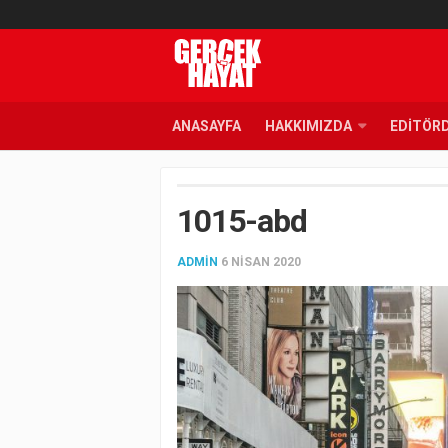
ANASAYFA
HAKKIMIZDA
EDITÖR
1015-abd
ADMIN
6 NISAN 2020